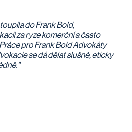
toupila do Frank Bold,
acii za ryze komerční a často
 Práce pro Frank Bold Advokáty
dvokacie se dá dělat slušně, eticky
ědně."