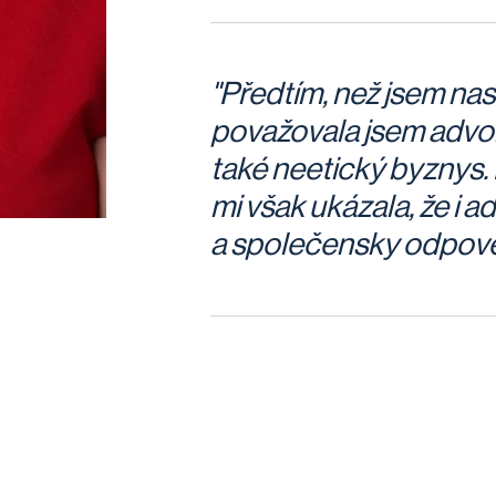
"Předtím, než jsem nas
považovala jsem advok
také neetický byznys.
mi však ukázala, že i a
a společensky odpov