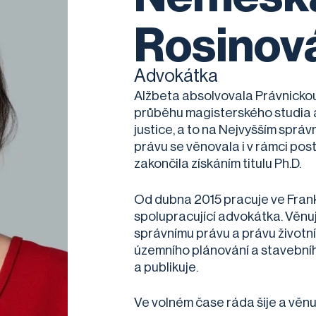
Rosinov
Advokátka
Alžbeta absolvovala Právnickou 
průběhu magisterského studia a
justice, a to na Nejvyšším sprá
právu se věnovala i v rámci pos
zakončila získáním titulu Ph.D.
Od dubna 2015 pracuje ve Frank
spolupracující advokátka. Věnu
správnímu právu a právu životní
územního plánování a stavební
a publikuje.
Ve volném čase ráda šije a věn