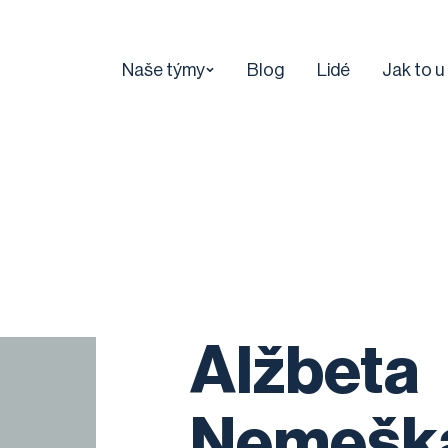
Naše týmy
Blog
Lidé
Jak to u
Alžbeta
Nemešk