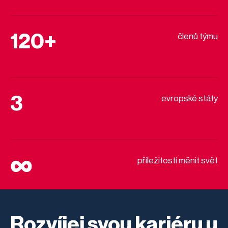
120+
členů týmu
3
evropské státy
∞
příležitostí měnit svět
Rozvíjej svou kariéru u