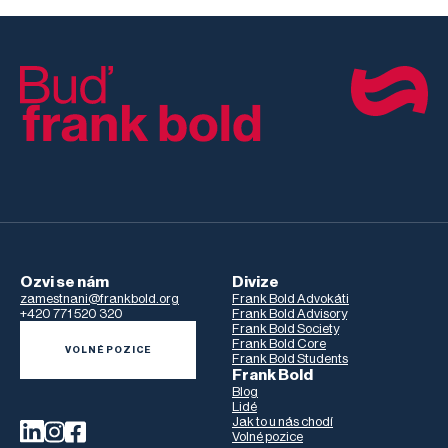
Ozvi se nám
Divize
zamestnani@frankbold.org
Frank Bold Advokáti
+420 771 520 320
Frank Bold Advisory
Frank Bold Society
Frank Bold Core
VOLNÉ POZICE
Frank Bold Students
Frank Bold
Blog
Lidé
Jak to u nás chodí
Volné pozice