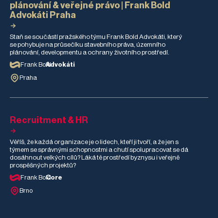
plánování & veřejné právo | Frank Bold
Advokáti Praha
Staň se součástí pražského týmu Frank Bold Advokáti, který
se pohybuje na průsečíku stavebního práva, územního
plánování, developmentu a ochrany životního prostředí.
Frank Bold
Advokáti
Praha
Recruitment & HR
Věříš, že každá organizace je o lidech, kteří ji tvoří, a že jen s
týmem se správnými schopnostmi a chutí spolupracovat se dá
dosáhnout velkých cílů? Láká tě prostředí byznysu i veřejně
prospěšných projektů?
Frank Bold
Core
Brno