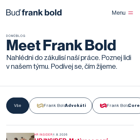
Menu
DOMŮ
BLOG
Meet Frank Bold
Nahlédni do zákulisí naší práce. Poznej lidi
v našem týmu. Podívej se, čím žijeme.
Vše
Vše
Frank Bold
Advokáti
Frank Bold
Core
HR INSIDER
1.8.2026