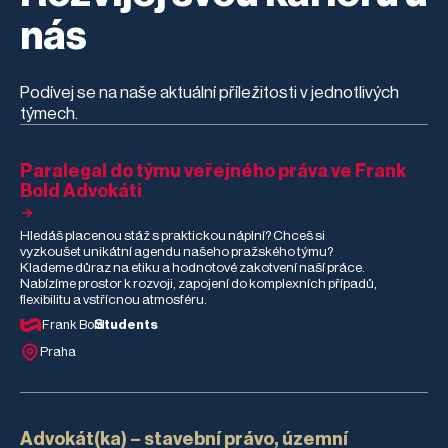
nás
Podívej se na naše aktuální příležitosti v jednotlivých
týmech.
Paralegal do týmu veřejného práva ve Frank
Bold Advokáti
Hledáš placenou stáž s praktickou náplní? Chceš si
vyzkoušet unikátní agendu našeho pražského týmu?
Klademe důraz na etiku a hodnotové zakotvení naší práce.
Nabízíme prostor k rozvoji, zapojení do komplexních případů,
flexibilitu a vstřícnou atmosféru.
Frank Bold
Students
Praha
Advokát(ka) – stavební právo, územní