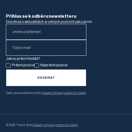
Přihlas se k odběru newsletteru
Dozvíš se o aktualitách a volných pozicích jako první.
Jakou práci hledáš?
Právní pozice
Neprávní pozice
Data zpracováváme podle
Zásad ochrany osobních údajů
.
©
2026
Frank Bold
Zásady ochrany osobních údajů