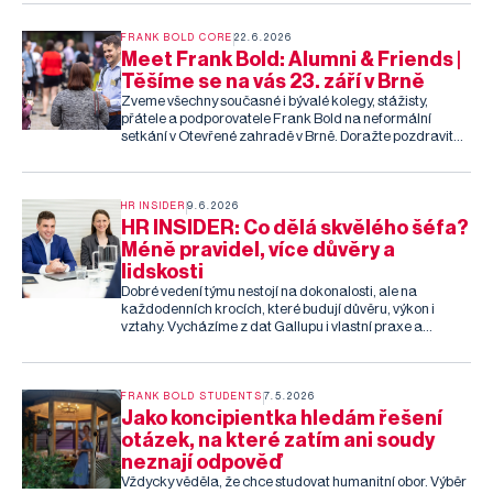
skutečná svoboda přichází s převzetím odpovědnosti a
vědomím, že naše jednání má dopad na životy druhých.
FRANK BOLD CORE
22.6.2026
Meet Frank Bold: Alumni & Friends |
Těšíme se na vás 23. září v Brně
Zveme všechny současné i bývalé kolegy, stážisty,
přátele a podporovatele Frank Bold na neformální
setkání v Otevřené zahradě v Brně. Doražte pozdravit
vaše spolupracovníky, které jste dlouho neviděli, a užít si
společné odpoledne plné dobrého jídla, pití a zábavy.
HR INSIDER
9.6.2026
HR INSIDER: Co dělá skvělého šéfa?
Méně pravidel, více důvěry a
lidskosti
Dobré vedení týmu nestojí na dokonalosti, ale na
každodenních krocích, které budují důvěru, výkon i
vztahy. Vycházíme z dat Gallupu i vlastní praxe a
nabízíme přehled toho, co skutečně funguje — a tři
jednoduché věci, které můžete začít dělat hned zítra.
Přečte si další díl našeho HR insideru.
FRANK BOLD STUDENTS
7.5.2026
Jako koncipientka hledám řešení
otázek, na které zatím ani soudy
neznají odpověď
Vždycky věděla, že chce studovat humanitní obor. Výběr