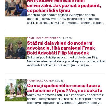
HR INSIDER: Motivace není
univerzální. Jak poznat a podpořit,
co pohání lidi v týmu
Jeden kolega podává nejlepší výkony pod tlakem
deadlinů, jiný rozkvétá, když má prostor autonomně
tvořit. Třetí hledá smysl a přímý dopad, čtvrtého pohání
uznání nebo možnost pomáhat ostatním. Jak ale tyto
rozdíly poznat – a co s nimi v HR praxi dělat?
FRANK BOLD STUDENTS
31.7.2026
Stáž mi dala vhled do moderní
advokacie, říká paralegal Frank
Bold Advokáti Filip Němeček
Své první podání připravoval hned druhý týden. Filip
Němeček absolvoval stáž v pražské pobočce Frank Bold
Advokáti, konkrétně v právním týmu, který se
specializuje na stavební právo, územní plánování a
ochranu životního prostředí. Věnoval se rešerším
zaměřeným na regulaci ohňostrojů v přírodě nebo
genetické šlechtění pampelišek. Filip u nás během stáže
FRANK BOLD CORE
8.7.2026
poznal, jak vypadá moderní advokacie v praxi – od
Co mají společného resuscitace a
různorodých právních agend až po AI a automatizaci.
autonomie v týmu? Víc, než čekáte
Co mu stáž dala, co ho nejvíce překvapilo a co pro něj
Každý rok máme ve Frank Bold zabarvený do některé z
bylo nejtěžší?
našich klíčových hodnot. A na rok 2026 připadlo téma
svobody a odpovědnosti. Věříme, že tyto dvě hodnoty
patří k sobě a nemůžou být jedna bez druhé. Protože