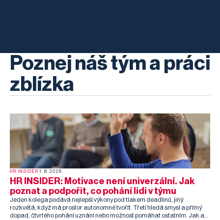
Poznej náš tým a práci
zblízka
HR INSIDER
1.8.2026
HR INSIDER: Motivace není univerzální. Jak
poznat a podpořit, co pohání lidi v týmu
Jeden kolega podává nejlepší výkony pod tlakem deadlinů, jiný
rozkvétá, když má prostor autonomně tvořit. Třetí hledá smysl a přímý
dopad, čtvrtého pohání uznání nebo možnost pomáhat ostatním. Jak ale