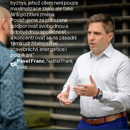
byznys, jehož cílem není pouze
maximalizace zisku, ale také
širší pozitivní změna.
Považujeme za přirozené
podporovat svobodnou a
odpovědnou společnost
a koncentrovat se na zásadní
téma udržitelnosti ve
stavebnictví, energetice i
podnikání.”
Pavel Franc
, ředitel Frank
Bold