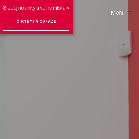
+
Sleduj novinky a volná místa
Menu
CHCI BÝT V OBRAZE