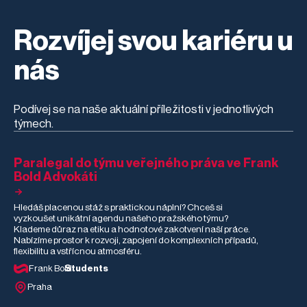
Rozvíjej svou kariéru u
nás
Podívej se na naše aktuální příležitosti v jednotlivých
týmech.
Paralegal do týmu veřejného práva ve Frank
Bold Advokáti
Hledáš placenou stáž s praktickou náplní? Chceš si
vyzkoušet unikátní agendu našeho pražského týmu?
Klademe důraz na etiku a hodnotové zakotvení naší práce.
Nabízíme prostor k rozvoji, zapojení do komplexních případů,
flexibilitu a vstřícnou atmosféru.
Frank Bold
Students
Praha