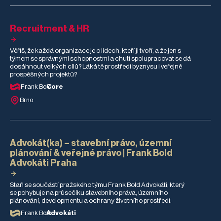
Recruitment & HR
Věříš, že každá organizace je o lidech, kteří ji tvoří, a že jen s
týmem se správnými schopnostmi a chutí spolupracovat se dá
dosáhnout velkých cílů? Láká tě prostředí byznysu i veřejně
prospěšných projektů?
Frank Bold
Core
Brno
Advokát(ka) – stavební právo, územní
plánování & veřejné právo | Frank Bold
Advokáti Praha
Staň se součástí pražského týmu Frank Bold Advokáti, který
se pohybuje na průsečíku stavebního práva, územního
plánování, developmentu a ochrany životního prostředí.
Frank Bold
Advokáti