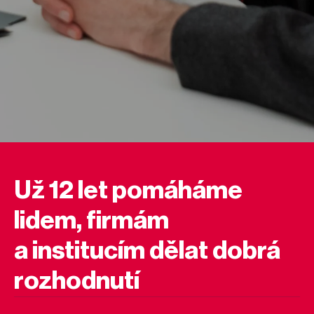
Už 12 let pomáháme
lidem, firmám
a institucím dělat dobrá
rozhodnutí