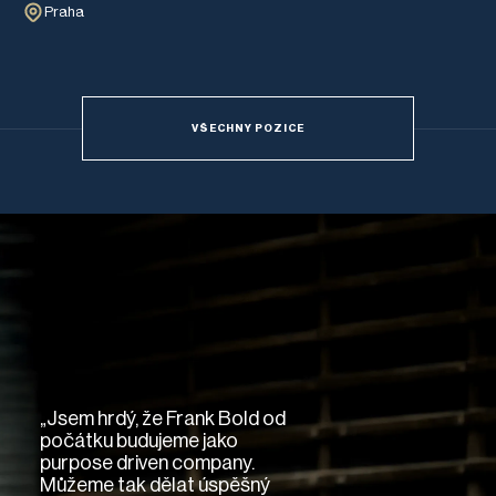
Praha
VŠECHNY POZICE
Impact
Hod
„Jsem hrdý, že Frank Bold od
počátku budujeme jako
purpose driven company.
Můžeme tak dělat úspěšný