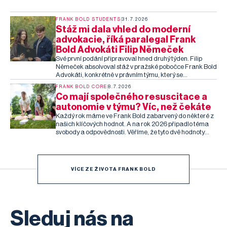
tyto rozdíly poznat – a co s nimi v HR praxi dělat?
FRANK BOLD STUDENTS
31.7.2026
Stáž mi dala vhled do moderní
advokacie, říká paralegal Frank
Bold Advokáti Filip Němeček
Své první podání připravoval hned druhý týden. Filip
Němeček absolvoval stáž v pražské pobočce Frank Bold
Advokáti, konkrétně v právním týmu, který se
specializuje na stavební právo, územní plánování a
FRANK BOLD CORE
8.7.2026
ochranu životního prostředí. Věnoval se rešerším
Co mají společného resuscitace a
zaměřeným na regulaci ohňostrojů v přírodě nebo
autonomie v týmu? Víc, než čekáte
genetické šlechtění pampelišek. Filip u nás během stáže
poznal, jak vypadá moderní advokacie v praxi – od
Každý rok máme ve Frank Bold zabarvený do některé z
různorodých právních agend až po AI a automatizaci.
našich klíčových hodnot. A na rok 2026 připadlo téma
Co mu stáž dala, co ho nejvíce překvapilo a co pro něj
svobody a odpovědnosti. Věříme, že tyto dvě hodnoty
bylo nejtěžší?
patří k sobě a nemůžou být jedna bez druhé. Protože
skutečná svoboda přichází s převzetím odpovědnosti a
vědomím, že naše jednání má dopad na životy druhých.
VÍCE ZE ŽIVOTA FRANK BOLD
Sleduj nás na