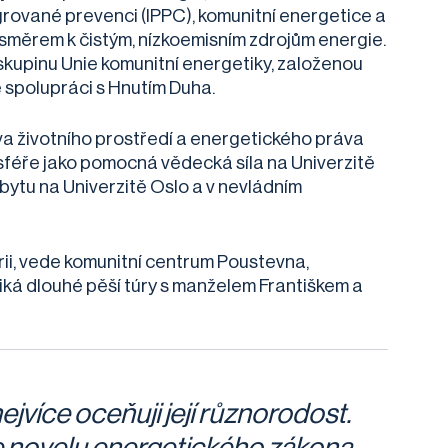
egrované prevenci (IPPC), komunitní energetice a
směrem k čistým, nízkoemisním zdrojům energie.
skupinu Unie komunitní energetiky, založenou
 spolupráci s Hnutím Duha.
va životního prostředí a energetického práva
 sféře jako pomocná vědecká síla na Univerzitě
obytu na Univerzitě Oslo a v nevládním
rii, vede komunitní centrum Poustevna,
iká dlouhé pěší túry s manželem Františkem a
ejvíce oceňuji její různorodost.
e novelu energetického zákona,