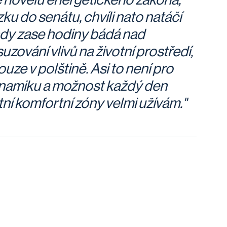
ku do senátu, chvíli nato natáčí
indy zase hodiny bádá nad
ování vlivů na životní prostředí,
ouze v polštině. Asi to není pro
 dynamiku a možnost každý den
ní komfortní zóny velmi užívám."