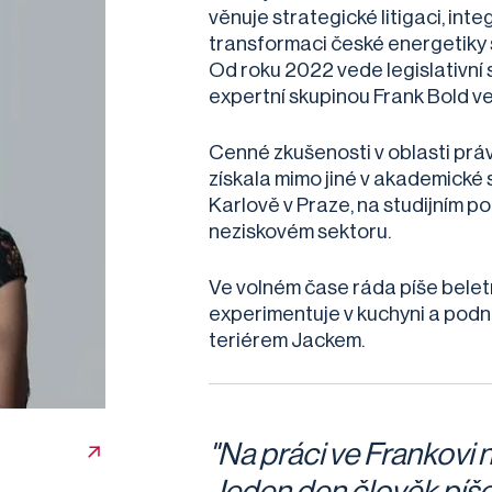
věnuje strategické litigaci, int
transformaci české energetiky 
Od roku 2022 vede legislativní 
expertní skupinou Frank Bold ve
Cenné zkušenosti v oblasti prá
získala mimo jiné v akademické
Karlově v Praze, na studijním p
neziskovém sektoru.
Ve volném čase ráda píše belet
experimentuje v kuchyni a podn
teriérem Jackem.
"Na práci ve Frankovi n
Jeden den člověk píš