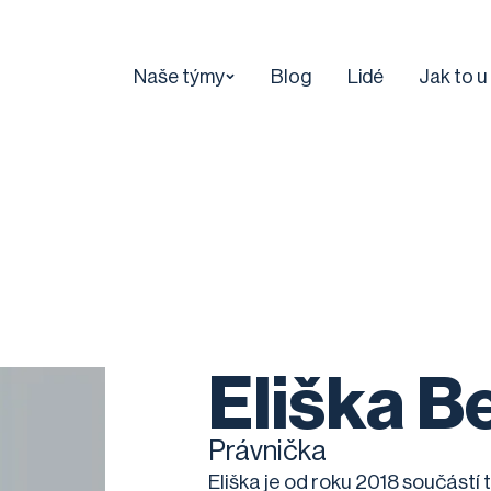
Naše týmy
Blog
Lidé
Jak to u
Eliška B
Právnička
Eliška je od roku 2018 součást