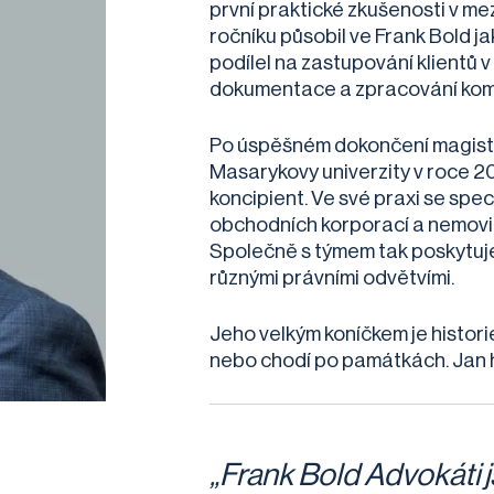
první praktické zkušenosti v me
ročníku působil ve Frank Bold j
podílel na zastupování klientů v
dokumentace a zpracování komp
Po úspěšném dokončení magiste
Masarykovy univerzity v roce 2
koncipient. Ve své praxi se spe
obchodních korporací a nemovit
Společně s týmem tak poskytuje
různými právními odvětvími.
Jeho velkým koníčkem je histori
nebo chodí po památkách. Jan h
„Frank Bold Advokáti j