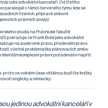
zinárodní advokátní kanceláři. Od třetího
ako paralegal v rámci červeného týmu, kde se
 soudních řízeních, přípravě smluvní
lexních právních analýz.
rského studia na Právnické fakultě
025 pokračuje ve Frank Bold jako advokátní
cializuje na soukromé právo, především právo
ostí, včetně problematiky plánovacích smluv.
 klientům komplexní právní poradenství napříč
e, proto ve volném čase většinou buď čte knížky
ovoří anglicky a německy.
sou jedinou advokátní kanceláří v