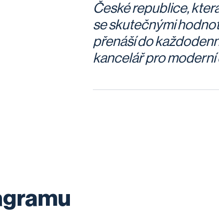
České republice, která
se skutečnými hodnot
přenáší do každodenn
kancelář pro moderní 
tagramu