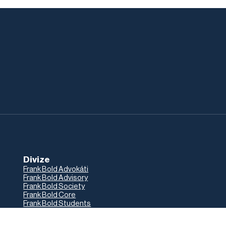
Divize
Frank Bold Advokáti
Frank Bold Advisory
Frank Bold Society
Frank Bold Core
Frank Bold Students
Frank Bold
Blog