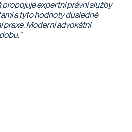
 propojuje expertní právní služby
ami a tyto hodnoty důsledně
í praxe. Moderní advokátní
dobu."