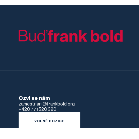
Ozvi se nám
zamestnani@frankbold.org
+420 771 520 320
VOLNÉ POZICE