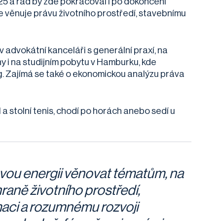
025 a rád by zde pokračoval i po dokončení
se věnuje právu životního prostředí, stavebnímu
v advokátní kanceláři s generální praxí, na
y i na studijním pobytu v Hamburku, kde
. Zajímá se také o ekonomickou analýzu práva
 a stolní tenis, chodí po horách anebo sedí u
vou energii věnovat tématům, na
hraně životního prostředí,
aci a rozumnému rozvoji