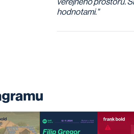
veřejného prostoru. S
hodnotami."
tagramu