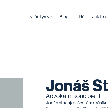
Naše týmy
Blog
Lidé
Jak to u
Jonáš St
Advokátní koncipient
Jonáš studuje v šestém ročníku 