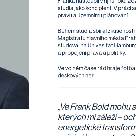
Franka nastoupil v říjnu roku 2
studia jako koncipient. V práci 
právu a územnímu plánování.
Během studia sbíral zkušenosti 
Magistrátu hlavního města Prah
studoval na Univesität Hamburg
a propojení práva a politiky.
Ve volném čase rád hraje fotbal
deskových her.
„Ve Frank Bold mohu s
kterých mi záleží – oc
energetické transform