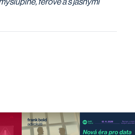
mysluplně, férově a s jasnými