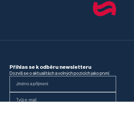
Přihlas se k odběru newsletteru
Dozvíš se o aktualitách a volných pozicích jako první.
Jakou práci hledáš?
Právní pozice
Neprávní pozice
Data zpracováváme podle
Zásad ochrany osobních
údajů
.