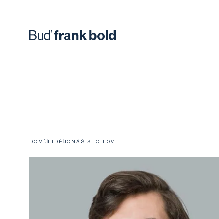
DOMŮ
LIDÉ
JONÁŠ STOILOV