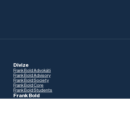
Divize
Frank Bold Advokáti
Frank Bold Advisory
Frank Bold Society
Frank Bold Core
Frank Bold Students
Frank Bold
Blog
Lidé
Jak to u nás chodí
Volné pozice