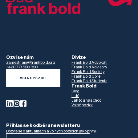
Ozvi se nám
Divize
zamestnani@frankbold.org
Frank Bold Advokáti
+420 771 520 320
Frank Bold Advisory
Frank Bold Society
Frank Bold Core
VOLNÉ POZICE
Frank Bold Students
Frank Bold
Blog
Lidé
Jak to u nás chodí
Volné pozice
Přihlas se k odběru newsletteru
Dozvíš se o aktualitách a volných pozicích jako první.