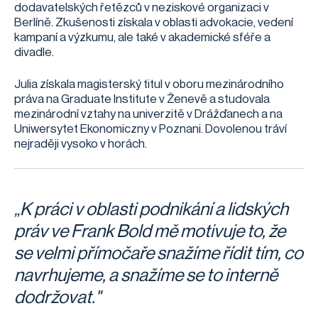
dodavatelských řetězců v neziskové organizaci v
Berlíně. Zkušenosti získala v oblasti advokacie, vedení
kampaní a výzkumu, ale také v akademické sféře a
divadle.
Julia získala magisterský titul v oboru mezinárodního
práva na Graduate Institute v Ženevě a studovala
mezinárodní vztahy na univerzitě v Drážďanech a na
Uniwersytet Ekonomiczny v Poznani. Dovolenou tráví
nejraději vysoko v horách.
„K práci v oblasti podnikání a lidských
práv ve Frank Bold mě motivuje to, že
se velmi přímočaře snažíme řídit tím, co
navrhujeme, a snažíme se to interně
dodržovat."