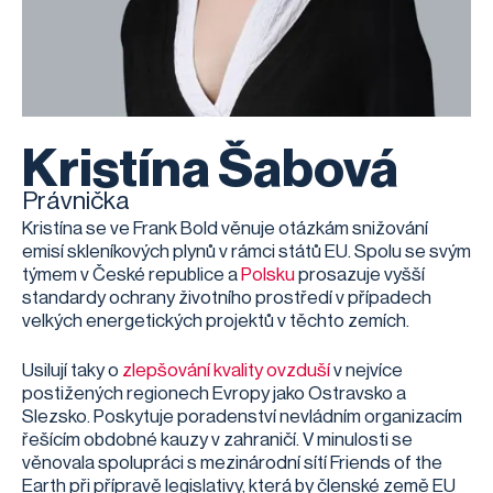
Kristína Šabová
Právnička
Kristína se ve Frank Bold věnuje otázkám snižování
emisí skleníkových plynů v rámci států EU. Spolu se svým
týmem v České republice a
Polsku
prosazuje vyšší
standardy ochrany životního prostředí v případech
velkých energetických projektů v těchto zemích.
Usilují taky o
zlepšování kvality ovzduší
v nejvíce
postižených regionech Evropy jako Ostravsko a
Slezsko. Poskytuje poradenství nevládním organizacím
řešícím obdobné kauzy v zahraničí. V minulosti se
věnovala spolupráci s mezinárodní sítí Friends of the
Earth při přípravě legislativy, která by členské země EU