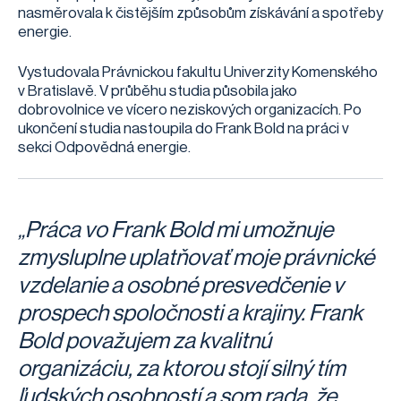
nasměrovala k čistějším způsobům získávání a spotřeby
energie.
Vystudovala Právnickou fakultu Univerzity Komenského
v Bratislavě. V průběhu studia působila jako
dobrovolnice ve vícero neziskových organizacích. Po
ukončení studia nastoupila do Frank Bold na práci v
sekci Odpovědná energie.
„Práca vo Frank Bold mi umožnuje
zmysluplne uplatňovať moje právnické
vzdelanie a osobné presvedčenie v
prospech spoločnosti a krajiny. Frank
Bold považujem za kvalitnú
organizáciu, za ktorou stojí silný tím
ľudských osobností a som rada, že