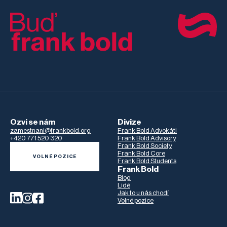
Ozvi se nám
Divize
zamestnani@frankbold.org
Frank Bold Advokáti
+420 771 520 320
Frank Bold Advisory
Frank Bold Society
Frank Bold Core
VOLNÉ POZICE
Frank Bold Students
Frank Bold
Blog
Lidé
Jak to u nás chodí
Volné pozice