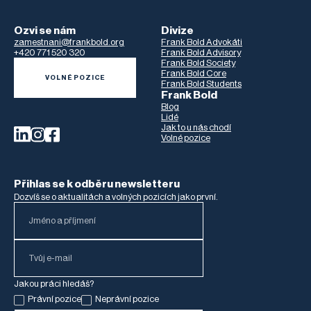
Ozvi se nám
Divize
zamestnani@frankbold.org
Frank Bold Advokáti
+420 771 520 320
Frank Bold Advisory
Frank Bold Society
Frank Bold Core
VOLNÉ POZICE
Frank Bold Students
Frank Bold
Blog
Lidé
Jak to u nás chodí
Volné pozice
Přihlas se k odběru newsletteru
Dozvíš se o aktualitách a volných pozicích jako první.
Jakou práci hledáš?
Právní pozice
Neprávní pozice