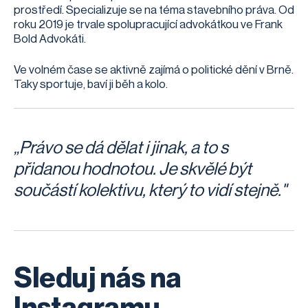
prostředí. Specializuje se na téma stavebního práva. Od
roku 2019 je trvale spolupracující advokátkou ve Frank
Bold Advokáti.
Ve volném čase se aktivně zajímá o politické dění v Brně.
Taky sportuje, baví ji běh a kolo.
„Právo se dá dělat i jinak, a to s
přidanou hodnotou. Je skvělé být
součástí kolektivu, který to vidí stejně."
Sleduj nás na