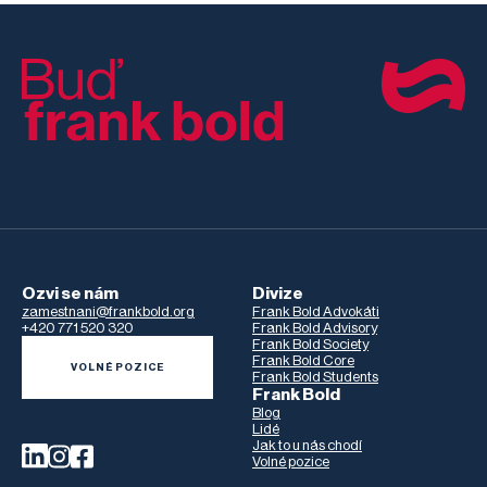
Ozvi se nám
Divize
zamestnani@frankbold.org
Frank Bold Advokáti
+420 771 520 320
Frank Bold Advisory
Frank Bold Society
Frank Bold Core
VOLNÉ POZICE
Frank Bold Students
Frank Bold
Blog
Lidé
Jak to u nás chodí
Volné pozice