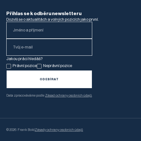
Přihlas se k odběru newsletteru
Dozvíš se o aktualitách a volných pozicích jako první.
Jakou práci hledáš?
Právní pozice
Neprávní pozice
Data zpracováváme podle
Zásad ochrany osobních údajů
.
©
2026
Frank Bold
Zásady ochrany osobních údajů