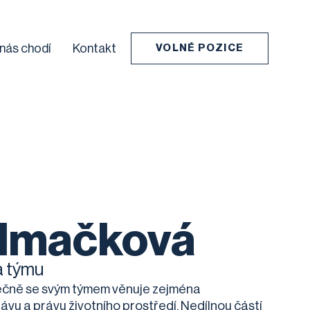
 nás chodí
Kontakt
VOLNÉ POZICE
olmačková
a týmu
lečně se svým týmem věnuje zejména
vu a právu životního prostředí. Nedílnou částí