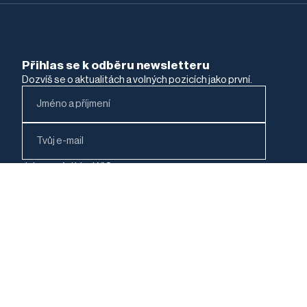
Přihlas se k odběru newsletteru
Dozvíš se o aktualitách a volných pozicích jako první.
Jakou práci hledáš?
Právní pozice
Neprávní pozice
Data zpracováváme podle
Zásad ochrany osobních
údajů
.