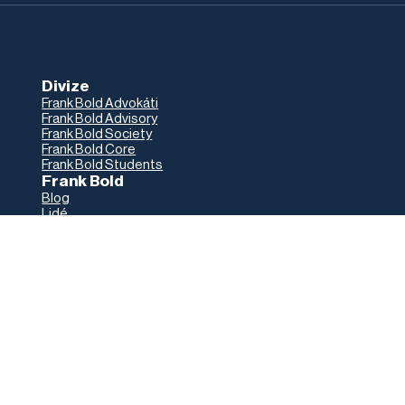
Divize
Frank Bold Advokáti
Frank Bold Advisory
Frank Bold Society
Frank Bold Core
Frank Bold Students
Frank Bold
Blog
Lidé
Jak to u nás chodí
Volné pozice