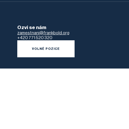
Ozvi se nám
zamestnani@frankbold.org
+420 771 520 320
VOLNÉ POZICE