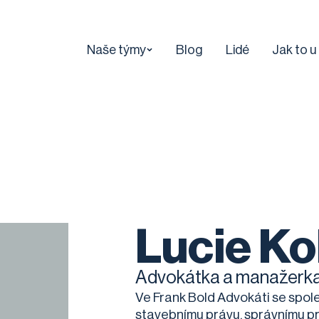
Naše týmy
Blog
Lidé
Jak to u
Lucie K
Advokátka a manažerk
Ve Frank Bold Advokáti se spo
stavebnímu právu, správnímu prá