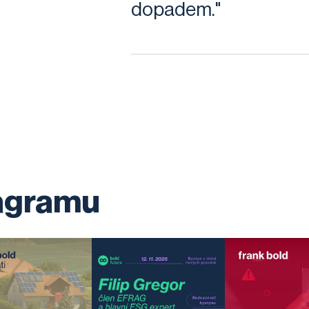
dopadem."
tagramu