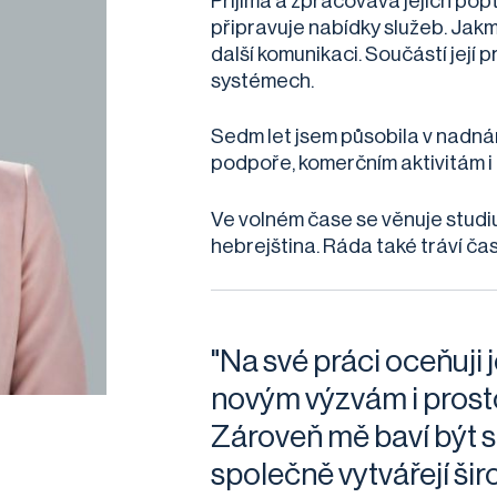
Přijímá a zpracovává jejich poptá
připravuje nabídky služeb. Jakm
další komunikaci. Součástí její 
systémech.
Sedm let jsem působila v nadná
podpoře, komerčním aktivitám i
Ve volném čase se věnuje studiu
hebrejština. Ráda také tráví ča
"Na své práci oceňuji 
novým výzvám i prosto
Zároveň mě baví být s
společně vytvářejí ši