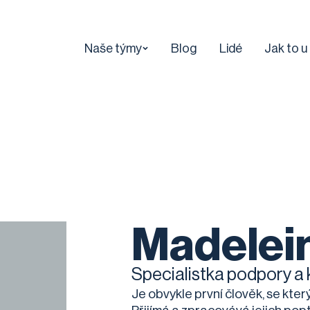
Naše týmy
Blog
Lidé
Jak to u
Madelei
Specialistka podpory a 
Je obvykle první člověk, se který