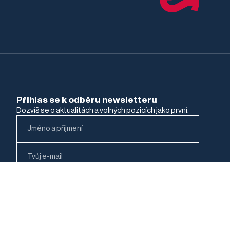
Přihlas se k odběru newsletteru
Dozvíš se o aktualitách a volných pozicích jako první.
Jakou práci hledáš?
Právní pozice
Neprávní pozice
Data zpracováváme podle
Zásad ochrany osobních
údajů
.