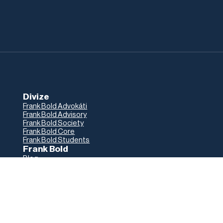
Divize
Frank Bold Advokáti
Frank Bold Advisory
Frank Bold Society
Frank Bold Core
Frank Bold Students
Frank Bold
Blog
Lidé
Jak to u nás chodí
Volné pozice