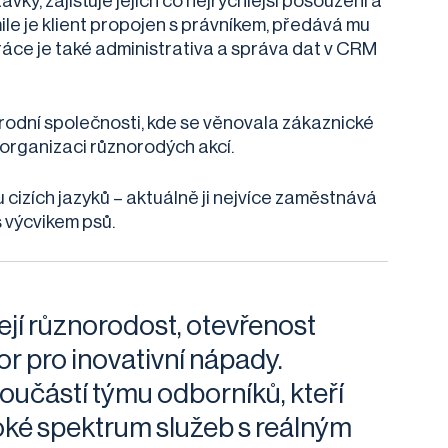
vky, zajišťuje jejich co nejrychlejší posouzení a
ile je klient propojen s právníkem, předává mu
práce je také administrativa a správa dat v CRM
rodní společnosti, kde se věnovala zákaznické
 organizaci různorodých akcí.
 cizích jazyků – aktuálně ji nejvíce zaměstnává
s výcvikem psů.
její různorodost, otevřenost
r pro inovativní nápady.
oučástí týmu odborníků, kteří
roké spektrum služeb s reálným