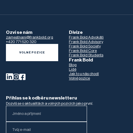
Ozvi se nám
Divize
zamestnani@frankbold.org
Frank Bold Advokáti
+420 771 520 320
Frank Bold Advisory
Frank Bold Society
Frank Bold Core
VOLNÉ POZICE
Frank Bold Students
Frank Bold
Blog
Lidé
Jak to u nás chodí
Volné pozice
Přihlas se k odběru newsletteru
Dozvíš se o aktualitách a volných pozicích jako první.