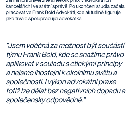
zahraniční univerzitě a několik praxí v advokátních
kancelářích i ve státní správě. Po ukončení studia začala
pracovat ve Frank Bold Advokáti, kde aktuálně figuruje
jako trvale spolupracující advokátka.
"Jsem vděčná za možnost být součástí
týmu Frank Bold, kde se snažíme právo
aplikovat v souladu s etickými principy
a nejsme lhostejní k okolnímu světu a
společnosti. I výkon advokátní praxe
totiž lze dělat bez negativních dopadů a
společensky odpovědně."