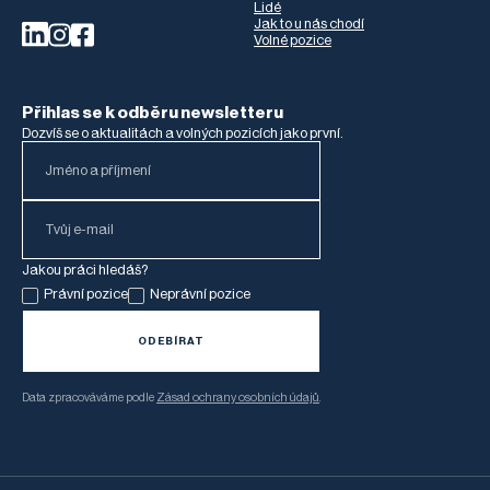
Lidé
Jak to u nás chodí
Volné pozice
Přihlas se k odběru newsletteru
Dozvíš se o aktualitách a volných pozicích jako první.
Jakou práci hledáš?
Právní pozice
Neprávní pozice
Data zpracováváme podle
Zásad ochrany osobních údajů
.