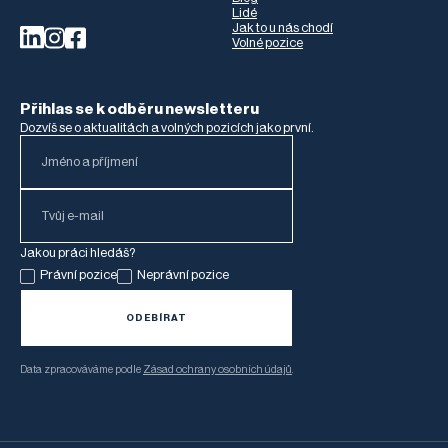
Lidé
Jak to u nás chodí
Volné pozice
Přihlas se k odběru newsletteru
Dozvíš se o aktualitách a volných pozicích jako první.
Jakou práci hledáš?
Právní pozice
Neprávní pozice
Data zpracováváme podle
Zásad ochrany osobních údajů
.