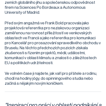
zemích globálního jihu a společenskou odpovědnost
firem na Sciences Po Bordeaux a Autonomous
University of Madrid.
Před svým angažmá ve Frank Bold pracovala jako
projektová referentka pro neziskovou organizaci
zaměřenou na rovnost příležitostí ve venkovských
oblastech ve Francii a jako referentka pro komunikaci
pro Kancelář pro prosazování spravedlivého obchodu v
Bruselu. Na těchto předchozích pozicích získala
zkušenosti s řízením projektů, médii, událostmi,
komunikací v oblasti klimatu a znalosti o záležitostech
EU a politikách udržitelnosti.
Ve volném čase ji najdete, jak vaří pro přátele a rodinu,
chodí na hodiny jógy, do spinningového studia nebo
začíná s nějakým novým koníčkem.
"Inspirací pro práci v oblasti podnikání a