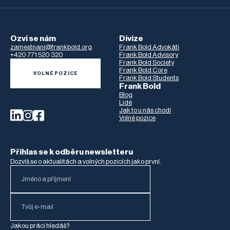
Ozvi se nám
Divize
zamestnani@frankbold.org
Frank Bold Advokáti
+420 771 520 320
Frank Bold Advisory
Frank Bold Society
Frank Bold Core
VOLNÉ POZICE
Frank Bold Students
Frank Bold
Blog
Lidé
Jak to u nás chodí
Volné pozice
Přihlas se k odběru newsletteru
Dozvíš se o aktualitách a volných pozicích jako první.
Jakou práci hledáš?