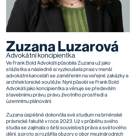
Zuzana Luzarová
Advokátní koncipientka
Ve Frank Bold Advokáti působila Zuzana už jako
stážistka a následně si vyzkoušela praxi v menší
advokátní kanceláři se zaměřením na veřejné zakázky a
architektonické soutěže. Nyní působí ve Frank Bold
Advokáti jako koncipientka a věnuje se především
stavebnímu právu, právu životního prostředí a
územnímu plánování.
Zuzana úspěšně dokončila své studium na brněnské
právnické fakultě v roce 2023. Už v průběhu svého
studia se zajímala o širší souvislosti práva a světového
dění, a proto si rozšířila obzory o obor mezinárodních