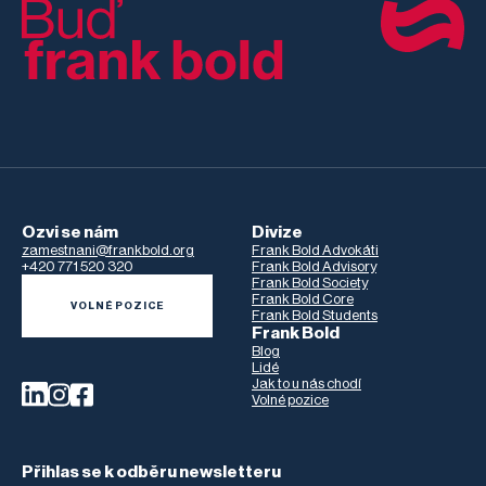
Ozvi se nám
Divize
zamestnani@frankbold.org
Frank Bold Advokáti
+420 771 520 320
Frank Bold Advisory
Frank Bold Society
Frank Bold Core
VOLNÉ POZICE
Frank Bold Students
Frank Bold
Blog
Lidé
Jak to u nás chodí
Volné pozice
Přihlas se k odběru newsletteru