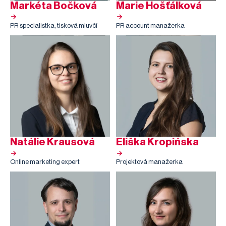
Markéta Bočková
Marie Hošťálková
PR specialistka, tisková mluvčí
PR account manažerka
Natálie Krausová
Eliška Kropińska
Online marketing expert
Projektová manažerka