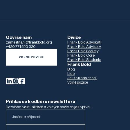
Ozvi se nám
Divize
zamestnani@frankbold.org
Frank Bold Advokáti
+420 771 520 320
Frank Bold Advisory
Frank Bold Society
Frank Bold Core
VOLNÉ POZICE
Frank Bold Students
Frank Bold
Blog
Lidé
Jak to u nás chodí
Volné pozice
Přihlas se k odběru newsletteru
Dozvíš se o aktualitách a volných pozicích jako první.