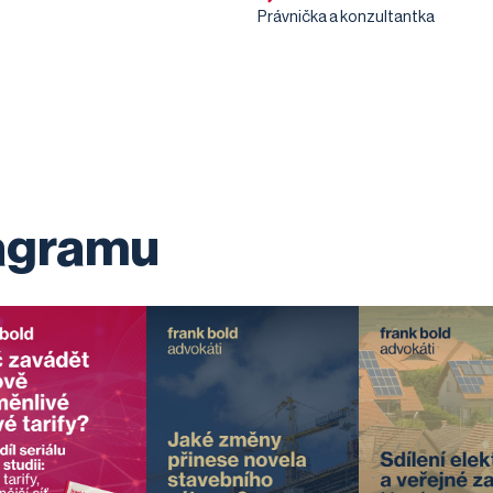
Právnička a konzultantka
tagramu