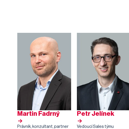
Martin Fadrný
Petr Jelínek
Právník, konzultant, partner
Vedoucí Sales týmu