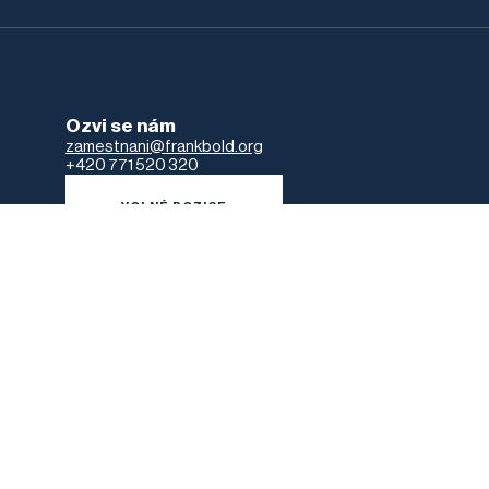
Ozvi se nám
zamestnani@frankbold.org
+420 771 520 320
VOLNÉ POZICE