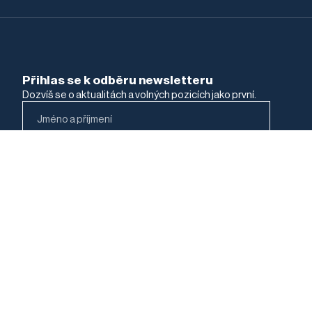
Přihlas se k odběru newsletteru
Dozvíš se o aktualitách a volných pozicích jako první.
Jakou práci hledáš?
Právní pozice
Neprávní pozice
Data zpracováváme podle
Zásad ochrany osobních
údajů
.