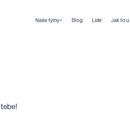
Naše týmy
Blog
Lidé
Jak to u
 tebe!