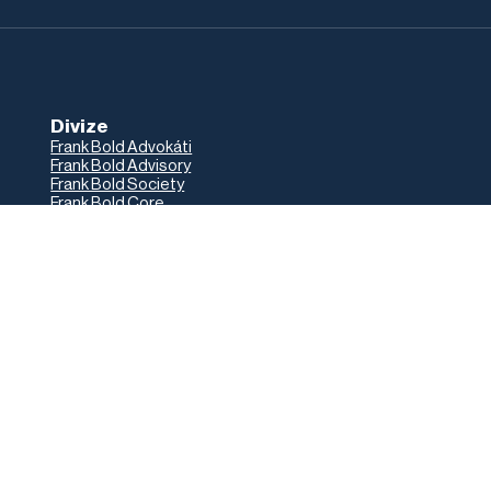
Divize
Frank Bold Advokáti
Frank Bold Advisory
Frank Bold Society
Frank Bold Core
Frank Bold Students
Frank Bold
Blog
Lidé
Jak to u nás chodí
Volné pozice