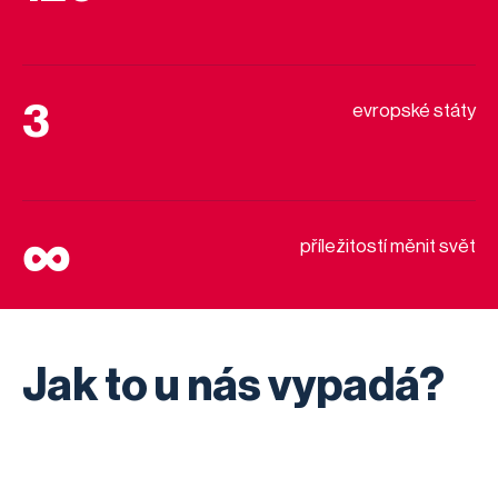
3
evropské státy
∞
příležitostí měnit svět
Jak to u nás vypadá?