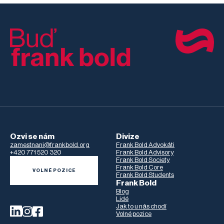
Ozvi se nám
Divize
zamestnani@frankbold.org
Frank Bold Advokáti
+420 771 520 320
Frank Bold Advisory
Frank Bold Society
Frank Bold Core
VOLNÉ POZICE
Frank Bold Students
Frank Bold
Blog
Lidé
Jak to u nás chodí
Volné pozice