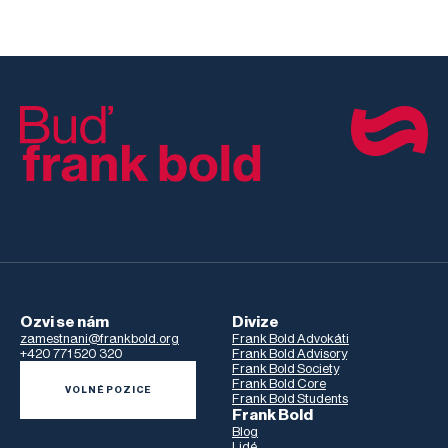
Ozvi se nám
Divize
zamestnani@frankbold.org
Frank Bold Advokáti
+420 771 520 320
Frank Bold Advisory
Frank Bold Society
Frank Bold Core
VOLNÉ POZICE
Frank Bold Students
Frank Bold
Blog
Lidé