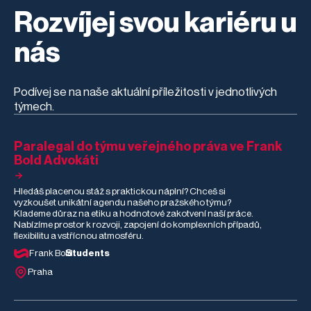
Rozvíjej svou kariéru u
nás
Podívej se na naše aktuální příležitosti v jednotlivých
týmech.
Paralegal do týmu veřejného práva ve Frank
Bold Advokáti
Hledáš placenou stáž s praktickou náplní? Chceš si
vyzkoušet unikátní agendu našeho pražského týmu?
Klademe důraz na etiku a hodnotové zakotvení naší práce.
Nabízíme prostor k rozvoji, zapojení do komplexních případů,
flexibilitu a vstřícnou atmosféru.
Frank Bold
Students
Praha