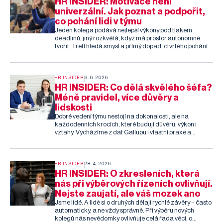
HR INSIDER: Motivace není
univerzální. Jak poznat a podpořit,
co pohání lidi v týmu
Jeden kolega podává nejlepší výkony pod tlakem
deadlinů, jiný rozkvétá, když má prostor autonomně
tvořit. Třetí hledá smysl a přímý dopad, čtvrtého pohání
uznání nebo možnost pomáhat ostatním. Jak ale tyto
rozdíly poznat – a co s nimi v HR praxi dělat?
HR INSIDER
9.6.2026
HR INSIDER: Co dělá skvělého šéfa?
Méně pravidel, více důvěry a
lidskosti
Dobré vedení týmu nestojí na dokonalosti, ale na
každodenních krocích, které budují důvěru, výkon i
vztahy. Vycházíme z dat Gallupu i vlastní praxe a
nabízíme přehled toho, co skutečně funguje — a tři
jednoduché věci, které můžete začít dělat hned zítra.
Přečte si další díl našeho HR insideru.
HR INSIDER
28.4.2026
HR INSIDER: O zkresleních, která
nás při výběrových řízeních ovlivňují.
Nejste zaujatí, ale váš mozek ano
Jsme lidé. A lidé si o druhých dělají rychlé závěry – často
automaticky, a ne vždy správně. Při výběru nových
kolegů nás nevědomky ovlivňuje celá řada věcí, o