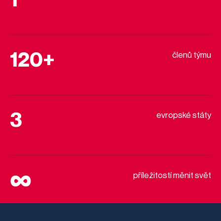
1
120+
členů týmu
3
evropské státy
∞
příležitostí měnit svět