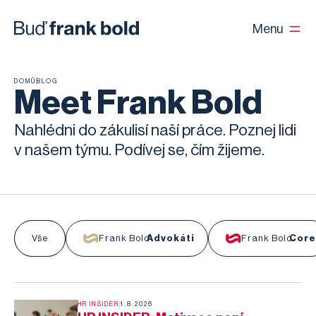
Menu
DOMŮ
BLOG
Meet Frank Bold
Nahlédni do zákulisí naší práce. Poznej lidi
v našem týmu. Podívej se, čím žijeme.
Vše
Vše
Frank Bold
Advokáti
Frank Bold
Core
HR INSIDER
1.8.2026