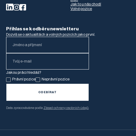
Jak to u nás chodí
Volné pozice
Přihlas se k odběru newsletteru
Dozvíš se o aktualitách a volných pozicích jako první.
Jakou práci hledáš?
Právní pozice
Neprávní pozice
Data zpracováváme podle
Zásad ochrany osobních údajů
.