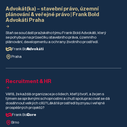
Advokát(ka) – stavební právo, územní
plánování & veřejné právo | Frank Bold
Advokáti Praha
Staň se součástí pražského týmu Frank Bold Advokáti, který
se pohybuje na průsečíku stavebního práva, územního
plánování, developmentu a ochrany životního prostředí.
Frank Bold
Advokáti
Praha
Recruitment & HR
Věříš, že každá organizace je o lidech, kteří ji tvoří, a že jen s
týmem se správnými schopnostmi a chutí spolupracovat se dá
dosáhnout velkých cílů? Láká tě prostředí byznysu i veřejně
prospěšných projektů?
Frank Bold
Core
Brno