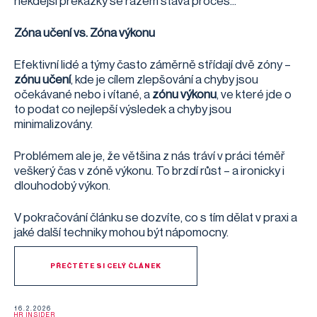
někdejší překážky se rázem stává proces...
Zóna učení vs. Zóna výkonu
Efektivní lidé a týmy často záměrně střídají dvě zóny –
zónu učení
, kde je cílem zlepšování a chyby jsou
očekávané nebo i vítané, a
zónu výkonu
, ve které jde o
to podat co nejlepší výsledek a chyby jsou
minimalizovány.
Problémem ale je, že většina z nás tráví v práci téměř
veškerý čas v zóně výkonu. To brzdí růst – a ironicky i
dlouhodobý výkon.
V pokračování článku se dozvíte, co s tím dělat v praxi a
jaké další techniky mohou být nápomocny.
PŘEČTĚTE SI CELÝ ČLÁNEK
16.2.2026
HR INSIDER