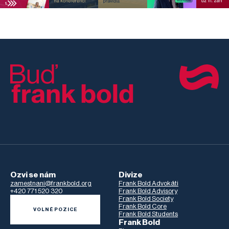
Ozvi se nám
Divize
zamestnani@frankbold.org
Frank Bold Advokáti
+420 771 520 320
Frank Bold Advisory
Frank Bold Society
Frank Bold Core
VOLNÉ POZICE
Frank Bold Students
Frank Bold