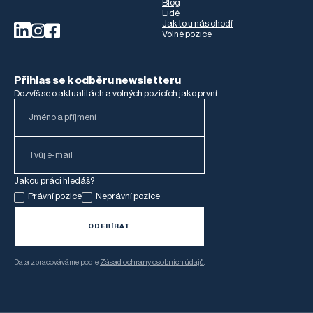
Blog
Lidé
Jak to u nás chodí
Volné pozice
Přihlas se k odběru newsletteru
Dozvíš se o aktualitách a volných pozicích jako první.
Jakou práci hledáš?
Právní pozice
Neprávní pozice
Data zpracováváme podle
Zásad ochrany osobních údajů
.