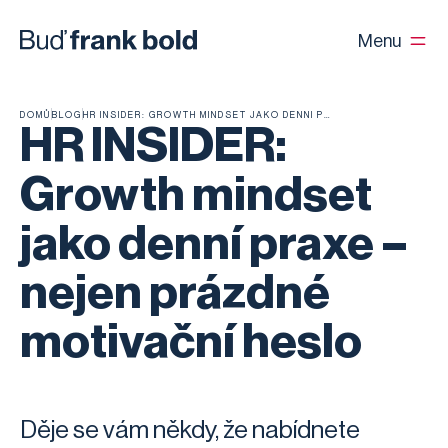
Menu
DOMŮ
BLOG
HR INSIDER: GROWTH MINDSET JAKO DENNÍ PRAXE – NEJEN PRÁZDNÉ MOTIVAČNÍ HESLO
HR INSIDER:
Growth mindset
jako denní praxe –
nejen prázdné
motivační heslo
Děje se vám někdy, že nabídnete