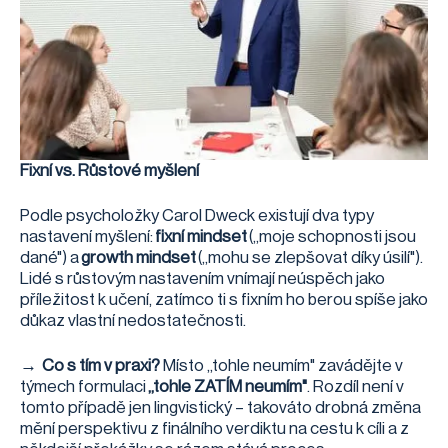
Fixní vs. Růstové myšlení
Podle psycholožky Carol Dweck existují dva typy
nastavení myšlení:
fixní mindset
(„moje schopnosti jsou
dané") a
growth mindset
(„mohu se zlepšovat díky úsilí").
Lidé s růstovým nastavením vnímají neúspěch jako
příležitost k učení, zatímco ti s fixním ho berou spíše jako
důkaz vlastní nedostatečnosti.
→
Co s tím v praxi?
Místo „tohle neumím" zavádějte v
týmech formulaci
„tohle ZATÍM neumím"
. Rozdíl není v
tomto případě jen lingvistický – takováto drobná změna
mění perspektivu z finálního verdiktu na cestu k cíli a z