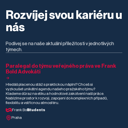
jednání má dopad
prostředí. Věnoval se
na životy druhých.
rešerším
Rozvíjej svou kariéru u
zaměřeným na
regulaci ohňostrojů v
přírodě nebo
nás
genetické šlechtění
pampelišek. Filip u
nás během stáže
poznal, jak vypadá
Podívej se na naše aktuální příležitosti v jednotlivých
moderní advokacie v
týmech.
praxi – od
různorodých
právních agend až
po AI a automatizaci.
Paralegal do týmu veřejného práva ve Frank
Co mu stáž dala, co
Bold Advokáti
ho nejvíce překvapilo
a co pro něj bylo
nejtěžší?
Hledáš placenou stáž s praktickou náplní? Chceš si
vyzkoušet unikátní agendu našeho pražského týmu?
Klademe důraz na etiku a hodnotové zakotvení naší práce.
Nabízíme prostor k rozvoji, zapojení do komplexních případů,
flexibilitu a vstřícnou atmosféru.
Frank Bold
Students
Praha