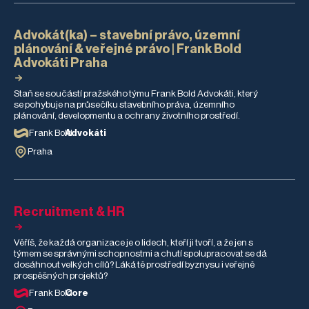
Advokát(ka) – stavební právo, územní
plánování & veřejné právo | Frank Bold
Advokáti Praha
Staň se součástí pražského týmu Frank Bold Advokáti, který
se pohybuje na průsečíku stavebního práva, územního
plánování, developmentu a ochrany životního prostředí.
Frank Bold
Advokáti
Praha
Recruitment & HR
Věříš, že každá organizace je o lidech, kteří ji tvoří, a že jen s
týmem se správnými schopnostmi a chutí spolupracovat se dá
dosáhnout velkých cílů? Láká tě prostředí byznysu i veřejně
prospěšných projektů?
Frank Bold
Core