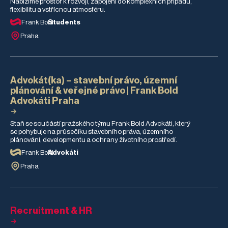
Nabízíme prostor k rozvoji, zapojení do komplexních případů,
flexibilitu a vstřícnou atmosféru.
Frank Bold
Students
Praha
Advokát(ka) – stavební právo, územní
plánování & veřejné právo | Frank Bold
Advokáti Praha
Staň se součástí pražského týmu Frank Bold Advokáti, který
se pohybuje na průsečíku stavebního práva, územního
plánování, developmentu a ochrany životního prostředí.
Frank Bold
Advokáti
Praha
Recruitment & HR