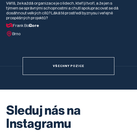
Věříš, že každá organizace je o lidech, kteří ji tvoří, a že jen s
týmem se správnými schopnostmi a chutí spolupracovat se dá
dosáhnout velkých cílů? Láká tě prostředí byznysu i veřejně
prospěšných projektů?
Frank Bold
Core
Brno
VŠECHNY POZICE
Sleduj nás na
Instagramu