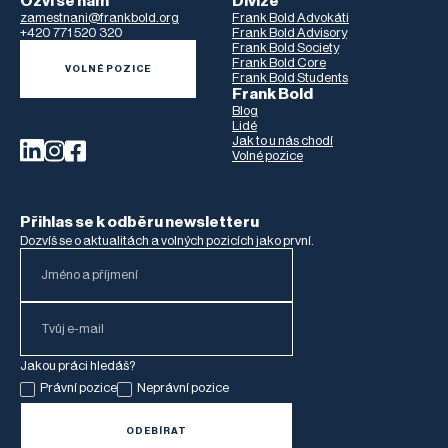
Ozvi se nám
Divize
zamestnani@frankbold.org
Frank Bold Advokáti
+420 771 520 320
Frank Bold Advisory
Frank Bold Society
Frank Bold Core
VOLNÉ POZICE
Frank Bold Students
Frank Bold
Blog
Lidé
Jak to u nás chodí
Volné pozice
Přihlas se k odběru newsletteru
Dozvíš se o aktualitách a volných pozicích jako první.
Jakou práci hledáš?
Právní pozice
Neprávní pozice