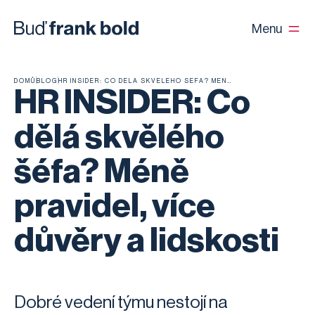
Menu
DOMŮ
BLOG
HR INSIDER: CO DĚLÁ SKVĚLÉHO ŠÉFA? MÉNĚ PRAVIDEL, VÍCE DŮVĚRY A LIDSKOSTI
HR INSIDER: Co
dělá skvělého
šéfa? Méně
pravidel, více
důvěry a lidskosti
Dobré vedení týmu nestojí na