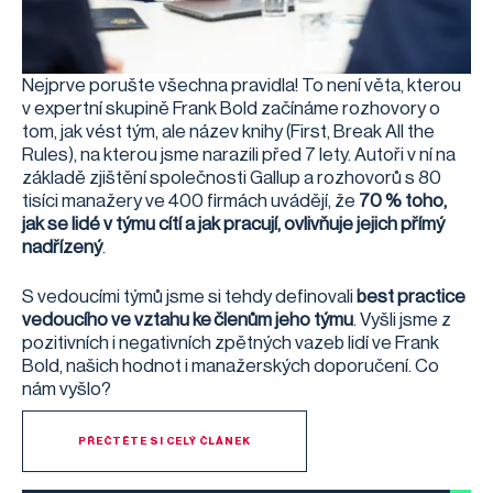
Nejprve porušte všechna pravidla! To není věta, kterou
v expertní skupině Frank Bold začínáme rozhovory o
tom, jak vést tým, ale název knihy (First, Break All the
Rules), na kterou jsme narazili před 7 lety. Autoři v ní na
základě zjištění společnosti Gallup a rozhovorů s 80
tisíci manažery ve 400 firmách uvádějí, že
70 % toho,
jak se lidé v týmu cítí a jak pracují, ovlivňuje jejich přímý
nadřízený
.
S vedoucími týmů jsme si tehdy definovali
best practice
vedoucího ve vztahu ke členům jeho týmu
. Vyšli jsme z
pozitivních i negativních zpětných vazeb lidí ve Frank
Bold, našich hodnot i manažerských doporučení. Co
nám vyšlo?
PŘEČTĚTE SI CELÝ ČLÁNEK