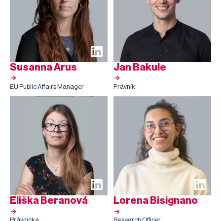
Susanna Arus
Jan Bakule
EU Public Affairs Manager
Právník
Eliška Beranová
Lorena Bisignano
Právnička
Research Officer