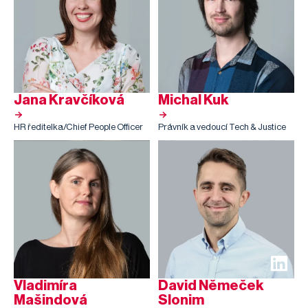
Jana Kravčíková
Michal Kuk
HR ředitelka/Chief People Officer
Právník a vedoucí Tech & Justice
Vladimíra
David Němeček
Mašindová
Slonim