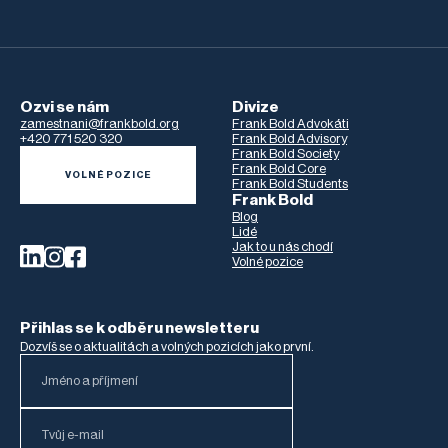
Ozvi se nám
Divize
zamestnani@frankbold.org
Frank Bold Advokáti
+420 771 520 320
Frank Bold Advisory
Frank Bold Society
Frank Bold Core
VOLNÉ POZICE
Frank Bold Students
Frank Bold
Blog
Lidé
Jak to u nás chodí
Volné pozice
Přihlas se k odběru newsletteru
Dozvíš se o aktualitách a volných pozicích jako první.