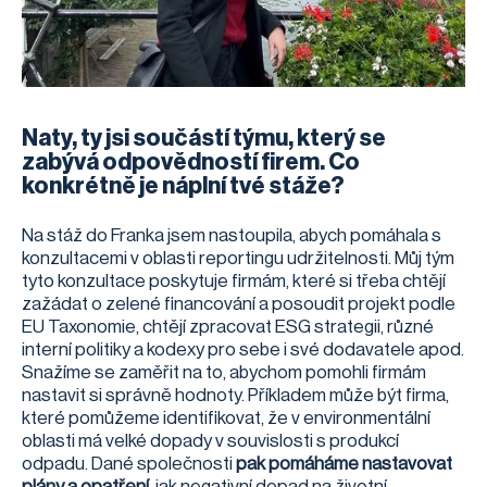
Naty, ty jsi součástí týmu, který se
zabývá odpovědností firem. Co
konkrétně je náplní tvé stáže?
Na stáž do Franka jsem nastoupila, abych pomáhala s
konzultacemi v oblasti reportingu udržitelnosti. Můj tým
tyto konzultace poskytuje firmám, které si třeba chtějí
zažádat o zelené financování a posoudit projekt podle
EU Taxonomie, chtějí zpracovat ESG strategii, různé
interní politiky a kodexy pro sebe i své dodavatele apod.
Snažíme se zaměřit na to, abychom pomohli firmám
nastavit si správně hodnoty. Příkladem může být firma,
které pomůžeme identifikovat, že v environmentální
oblasti má velké dopady v souvislosti s produkcí
odpadu. Dané společnosti
pak pomáháme nastavovat
plány a opatření
, jak negativní dopad na životní