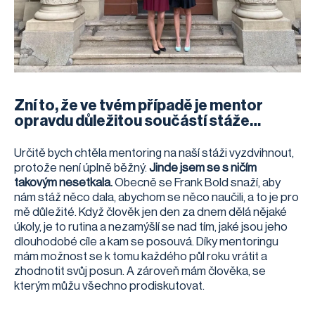
Zní to, že ve tvém případě je mentor
opravdu důležitou součástí stáže…
Určitě bych chtěla mentoring na naší stáži vyzdvihnout,
protože není úplně běžný.
Jinde jsem se s ničím
takovým nesetkala.
Obecně se Frank Bold snaží, aby
nám stáž něco dala, abychom se něco naučili, a to je pro
mě důležité. Když člověk jen den za dnem dělá nějaké
úkoly, je to rutina a nezamýšlí se nad tím, jaké jsou jeho
dlouhodobé cíle a kam se posouvá. Díky mentoringu
mám možnost se k tomu každého půl roku vrátit a
zhodnotit svůj posun. A zároveň mám člověka, se
kterým můžu všechno prodiskutovat.