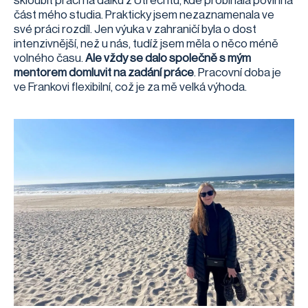
skloubit práci na dálku z Utrechtu, kde probíhala povinná
část mého studia. Prakticky jsem nezaznamenala ve
své práci rozdíl. Jen výuka v zahraničí byla o dost
intenzivnější, než u nás, tudíž jsem měla o něco méně
volného času.
Ale vždy se dalo společně s mým
mentorem domluvit na zadání práce
. Pracovní doba je
ve Frankovi flexibilní, což je za mě velká výhoda.