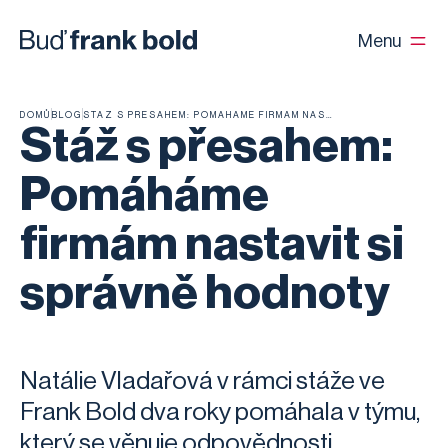
Menu
DOMŮ
BLOG
STÁŽ S PŘESAHEM: POMÁHÁME FIRMÁM NASTAVIT SI SPRÁVNĚ HODNOTY
Stáž s přesahem:
Pomáháme
firmám nastavit si
správně hodnoty
Natálie Vladařová v rámci stáže ve
Frank Bold dva roky pomáhala v týmu,
který se věnuje odpovědnosti