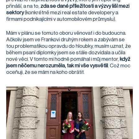
přináší, a na to,
zda se dané příležitosti a výzvy liší mezi
sektory
(konkrétně mezi real estate developery a
firmami podnikajícími v automobilovém průmyslu).
Mám v plánu se tomuto oboru věnovat i do budoucna.
Ačkoliv jsem ve Frankovi druhým rokem a zabývám se
tou problematikou opravdu do hloubky, musím uznat, že
během psaní diplomky jsem se stále dozvídala a učila
nové věci. V tomto mi hodně pomáhal i můj mentor,
když
jsem něčemu nerozuměla, tak mi vše vysvětlil
. Což moc
oceňuji, že se mám na koho obrátit.