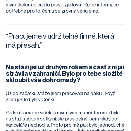
mým úkolem je často právě zjišťovat různé informace
potřebné pro to, čemu se zrovna věnujeme.
“Pracujeme v udržitelné firmě, která
má přesah.”
Na stáži jsi už druhým rokem a část z ní jsi
strávila v zahraničí. Bylo pro tebe složité
skloubit vše dohromady?
Už od začátku stáže jsem pracovala na dálku, i když
jsem ještě byla v Česku.
Párkrát jsem se viděla s mým týmem, mentorem a byla
na stážistickém setkání, ale pravidelně jsem nikdy do
kanceláře nechodila. Proto pro mě pak bylo jednoduché