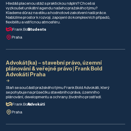
nejtěžší?
Hledáš placenou stáž s praktickou náplní? Chceš si
vyzkoušet unikátní agendu našeho pražského týmu?
Klademe důraz na etiku a hodnotové zakotvení naší práce.
Nabízíme prostor k rozvoji, zapojení do komplexních případů,
flexibilitu a vstřícnou atmosféru.
Frank Bold
Students
Praha
Advokát(ka) – stavební právo, územní
plánování & veřejné právo | Frank Bold
Advokáti Praha
Staň se součástí pražského týmu Frank Bold Advokáti, který
se pohybuje na průsečíku stavebního práva, územního
plánování, developmentu a ochrany životního prostředí.
Frank Bold
Advokáti
Praha