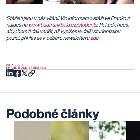
Stážisti jsou u nás vítáni! Víc informací o stáži ve Frankovi
najdeš na
www.budfrankbold.cz/students
. Pokud chceš,
abychom ti dali vědět, až vypíšeme další studentskou
pozici, přihlas se k odběru newsletteru
zde.
20.6.2023
FRANK BOLD STUDENTS
SDÍLEJTE
Podobné články