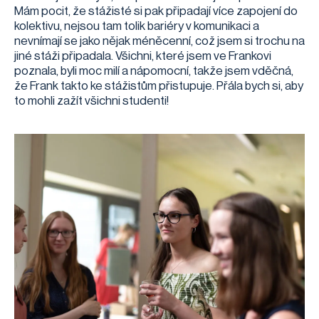
Mám pocit, že stážisté si pak připadají více zapojení do
kolektivu, nejsou tam tolik bariéry v komunikaci a
nevnímají se jako nějak méněcenní, což jsem si trochu na
jiné stáži připadala. Všichni, které jsem ve Frankovi
poznala, byli moc milí a nápomocní, takže jsem vděčná,
že Frank takto ke stážistům přistupuje. Přála bych si, aby
to mohli zažít všichni studenti!