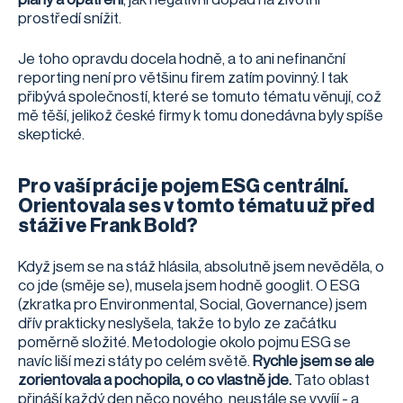
prostředí snížit.
Je toho opravdu docela hodně, a to ani nefinanční
reporting není pro většinu firem zatím povinný. I tak
přibývá společností, které se tomuto tématu věnují, což
mě těší, jelikož české firmy k tomu donedávna byly spíše
skeptické.
Pro vaší práci je pojem ESG centrální.
Orientovala ses v tomto tématu už před
stáži ve Frank Bold?
Když jsem se na stáž hlásila, absolutně jsem nevěděla, o
co jde (směje se), musela jsem hodně googlit. O ESG
(zkratka pro Environmental, Social, Governance) jsem
dřív prakticky neslyšela, takže to bylo ze začátku
poměrně složité. Metodologie okolo pojmu ESG se
navíc liší mezi státy po celém světě.
Rychle jsem se ale
zorientovala a pochopila, o co vlastně jde.
Tato oblast
přináší každý den něco nového, neustále se vyvíjí - a