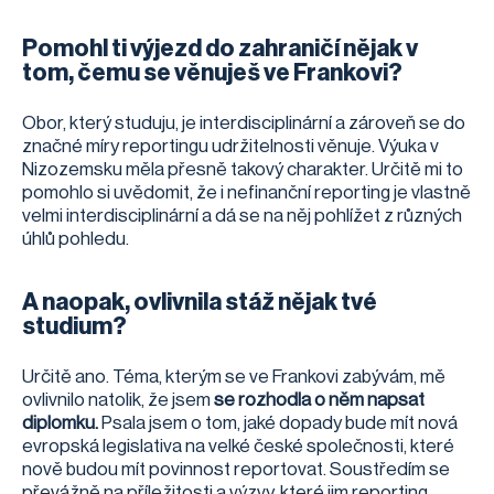
Pomohl ti výjezd do zahraničí nějak v
tom, čemu se věnuješ ve Frankovi?
Obor, který studuju, je interdisciplinární a zároveň se do
značné míry reportingu udržitelnosti věnuje. Výuka v
Nizozemsku měla přesně takový charakter. Určitě mi to
pomohlo si uvědomit, že i nefinanční reporting je vlastně
velmi interdisciplinární a dá se na něj pohlížet z různých
úhlů pohledu.
A naopak, ovlivnila stáž nějak tvé
studium?
Určitě ano. Téma, kterým se ve Frankovi zabývám, mě
ovlivnilo natolik, že jsem
se rozhodla o něm napsat
diplomku.
Psala jsem o tom, jaké dopady bude mít nová
evropská legislativa na velké české společnosti, které
nově budou mít povinnost reportovat. Soustředím se
převážně na příležitosti a výzvy, které jim reporting