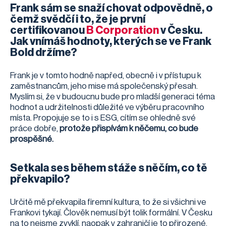
Frank sám se snaží chovat odpovědně, o
čemž svědčí i to, že je první
certifikovanou
B Corporation
v Česku.
Jak vnímáš hodnoty, kterých se ve Frank
Bold držíme?
Frank je v tomto hodně napřed, obecně i v přístupu k
zaměstnancům, jeho mise má společenský přesah.
Myslím si, že v budoucnu bude pro mladší generaci téma
hodnot a udržitelnosti důležité ve výběru pracovního
místa. Propojuje se to i s ESG, cítím se ohledně své
práce dobře,
protože přispívám k něčemu, co bude
prospěšné.
Setkala ses během stáže s něčím, co tě
překvapilo?
Určitě mě překvapila firemní kultura, to že si všichni ve
Frankovi tykají. Člověk nemusí být tolik formální. V Česku
na to nejsme zvyklí, naopak v zahraničí je to přirozené.