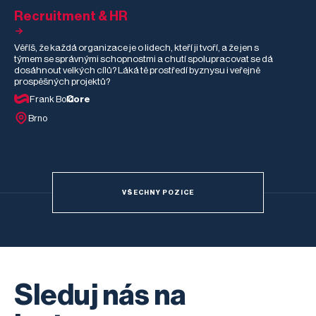
Recruitment & HR
Věříš, že každá organizace je o lidech, kteří ji tvoří, a že jen s
týmem se správnými schopnostmi a chutí spolupracovat se dá
dosáhnout velkých cílů? Láká tě prostředí byznysu i veřejně
prospěšných projektů?
Frank Bold
Core
Brno
VŠECHNY POZICE
Sleduj nás na