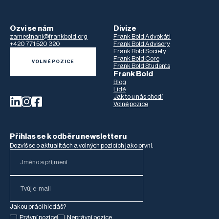
Ozvi se nám
Divize
zamestnani@frankbold.org
Frank Bold Advokáti
+420 771 520 320
Frank Bold Advisory
Frank Bold Society
Frank Bold Core
VOLNÉ POZICE
Frank Bold Students
Frank Bold
Blog
Lidé
Jak to u nás chodí
Volné pozice
Přihlas se k odběru newsletteru
Dozvíš se o aktualitách a volných pozicích jako první.
Jakou práci hledáš?
Právní pozice
Neprávní pozice