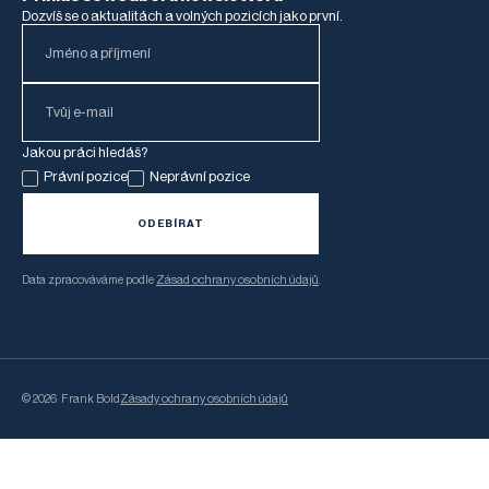
Dozvíš se o aktualitách a volných pozicích jako první.
Jakou práci hledáš?
Právní pozice
Neprávní pozice
Data zpracováváme podle
Zásad ochrany osobních údajů
.
©
2026
Frank Bold
Zásady ochrany osobních údajů