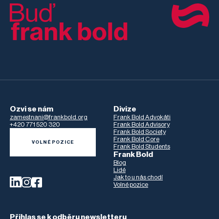
Ozvi se nám
Divize
zamestnani@frankbold.org
Frank Bold Advokáti
+420 771 520 320
Frank Bold Advisory
Frank Bold Society
Frank Bold Core
VOLNÉ POZICE
Frank Bold Students
Frank Bold
Blog
Lidé
Jak to u nás chodí
Volné pozice
Přihlas se k odběru newsletteru