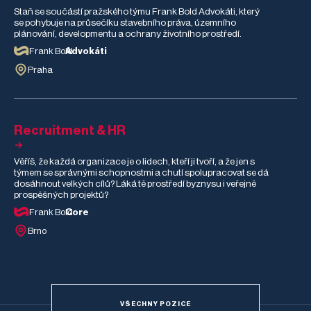
Staň se součástí pražského týmu Frank Bold Advokáti, který
se pohybuje na průsečíku stavebního práva, územního
plánování, developmentu a ochrany životního prostředí.
Frank Bold
Advokáti
Praha
Recruitment & HR
Věříš, že každá organizace je o lidech, kteří ji tvoří, a že jen s
týmem se správnými schopnostmi a chutí spolupracovat se dá
dosáhnout velkých cílů? Láká tě prostředí byznysu i veřejně
prospěšných projektů?
Frank Bold
Core
Brno
VŠECHNY POZICE