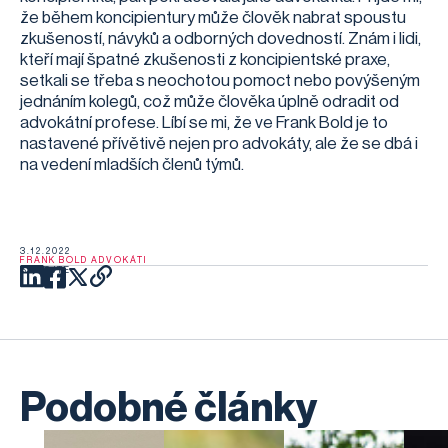
že během koncipientury může člověk nabrat spoustu
zkušeností, návyků a odborných dovedností. Znám i lidi,
kteří mají špatné zkušenosti z koncipientské praxe,
setkali se třeba s neochotou pomoct nebo povýšeným
jednáním kolegů, což může člověka úplně odradit od
advokátní profese. Líbí se mi, že ve Frank Bold je to
nastavené přívětivě nejen pro advokáty, ale že se dbá i
na vedení mladších členů týmů.
3.12.2022
FRANK BOLD ADVOKÁTI
SDÍLEJTE
Podobné články