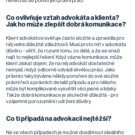
nenechat se pohltit jen právní prací.
Co ovlivňuje vztah advokáta a klienta?
Jak ho může zlepšit dobrá komunikace?
Klient advokátovi svěřuje často složité a zpravidla pro
něj velmi důležité záležitosti. Musí proto mít v advokáta
důvěru - věřit, že rozumí tomu, co dělá, a že se snaží
najít to nejlepší řešení. Když vázne komunikace, může
klient získat dojem, že na něj advokát dostatečné
nemyslí, i když odborně odvádí skvělou práci. Jako
právníci taky býváme někdy ponořeni do své složité
právní řeči a právních detailů případu a pro někoho
může být komplikované vysvětlit věci jasně a lidsky.
Takže dobrá komunikace je skutečně důležitá - pro
vzájemné porozumění i udržení důvěry.
Co ti připadá na advokacii nejtěžší?
Ne ve všech případech je možné dosáhnout ideálního