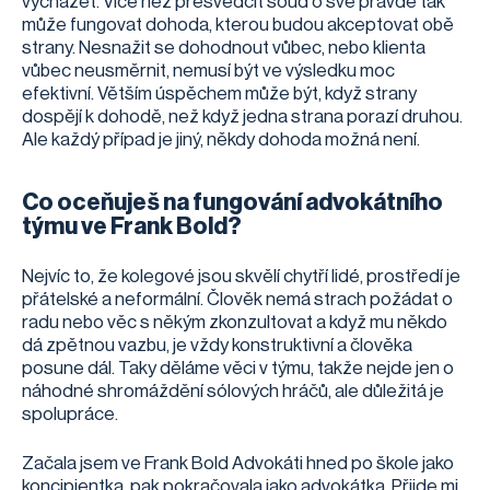
vycházet. Více než přesvědčit soud o své pravdě tak
může fungovat dohoda, kterou budou akceptovat obě
strany. Nesnažit se dohodnout vůbec, nebo klienta
vůbec neusměrnit, nemusí být ve výsledku moc
efektivní. Větším úspěchem může být, když strany
dospějí k dohodě, než když jedna strana porazí druhou.
Ale každý případ je jiný, někdy dohoda možná není.
Co oceňuješ na fungování advokátního
týmu ve Frank Bold?
Nejvíc to, že kolegové jsou skvělí chytří lidé, prostředí je
přátelské a neformální. Člověk nemá strach požádat o
radu nebo věc s někým zkonzultovat a když mu někdo
dá zpětnou vazbu, je vždy konstruktivní a člověka
posune dál. Taky děláme věci v týmu, takže nejde jen o
náhodné shromáždění sólových hráčů, ale důležitá je
spolupráce.
Začala jsem ve Frank Bold Advokáti hned po škole jako
koncipientka, pak pokračovala jako advokátka. Přijde mi,