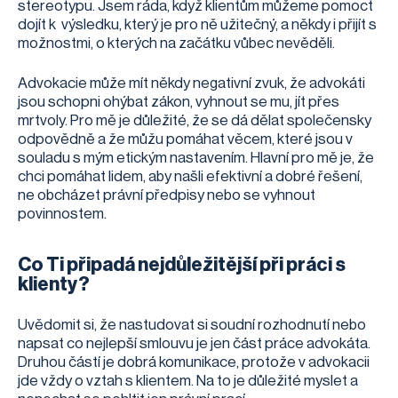
stereotypu. Jsem ráda, když klientům můžeme pomoct
dojít k výsledku, který je pro ně užitečný, a někdy i přijít s
možnostmi, o kterých na začátku vůbec nevěděli.
Advokacie může mít někdy negativní zvuk, že advokáti
jsou schopni ohýbat zákon, vyhnout se mu, jít přes
mrtvoly. Pro mě je důležité, že se dá dělat společensky
odpovědně a že můžu pomáhat věcem, které jsou v
souladu s mým etickým nastavením. Hlavní pro mě je, že
chci pomáhat lidem, aby našli efektivní a dobré řešení,
ne obcházet právní předpisy nebo se vyhnout
povinnostem.
Co Ti připadá nejdůležitější při práci s
klienty?
Uvědomit si, že nastudovat si soudní rozhodnutí nebo
napsat co nejlepší smlouvu je jen část práce advokáta.
Druhou částí je dobrá komunikace, protože v advokacii
jde vždy o vztah s klientem. Na to je důležité myslet a