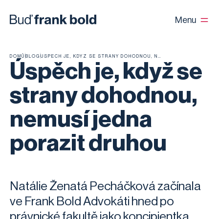
Menu
DOMŮ
BLOG
ÚSPĚCH JE, KDYŽ SE STRANY DOHODNOU, NEMUSÍ JEDNA PORAZIT DRUHOU
Úspěch je, když se
strany dohodnou,
nemusí jedna
porazit druhou
Natálie Ženatá Pecháčková začínala
ve Frank Bold Advokáti hned po
právnické fakultě jako koncipientka.