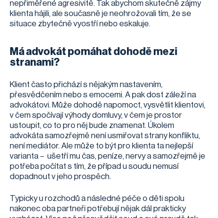
nepřiměřené agresivitě. Tak abychom skutečně zájmy
klienta hájili, ale současně je neohrožovali tím, že se
situace zbytečně vyostří nebo eskaluje.
Má advokát pomáhat dohodě mezi
stranami?
Klient často přichází s nějakým nastavením,
přesvědčením nebo s emocemi. A pak dost záleží na
advokátovi. Může dohodě napomoct, vysvětlit klientovi,
v čem spočívají výhody domluvy, v čem je prostor
ustoupit, co to pro něj bude znamenat. Úkolem
advokáta samozřejmě není usmiřovat strany konfliktu,
není mediátor. Ale může to být pro klienta ta nejlepší
varianta – ušetří mu čas, peníze, nervy a samozřejmě je
potřeba počítat s tím, že případ u soudu nemusí
dopadnout v jeho prospěch.
Typicky u rozchodů a následné péče o děti spolu
nakonec oba partneři potřebují nějak dál prakticky