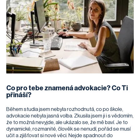
Co pro tebe znamená advokacie? Co Ti
přináší?
Během studia jsem nebyla rozhodnutá, co po škole,
advokacie nebyla jasná volba. Zkusila jsem ji i s vědomím,
že to možná nevyjde, ale ukázalo se, že mě baví. Je to
dynamické, rozmanité, člověk se nenudí, pořád se musí
učit a zjišťovat si nové věci. Nejde spadnout do