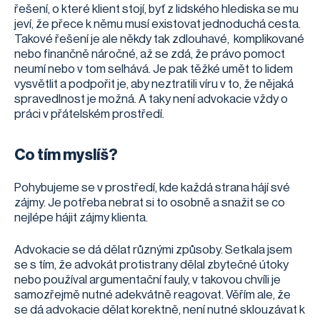
řešení, o které klient stojí, byť z lidského hlediska se mu
jeví, že přece k němu musí existovat jednoduchá cesta.
Takové řešení je ale někdy tak zdlouhavé, komplikované
nebo finančně náročné, až se zdá, že právo pomoct
neumí nebo v tom selhává. Je pak těžké umět to lidem
vysvětlit a podpořit je, aby neztratili víru v to, že nějaká
spravedlnost je možná. A taky není advokacie vždy o
práci v přátelském prostředí.
Co tím myslíš?
Pohybujeme se v prostředí, kde každá strana hájí své
zájmy. Je potřeba nebrat si to osobně a snažit se co
nejlépe hájit zájmy klienta.
Advokacie se dá dělat různými způsoby. Setkala jsem
se s tím, že advokát protistrany dělal zbytečné útoky
nebo používal argumentační fauly, v takovou chvíli je
samozřejmě nutné adekvátně reagovat. Věřím ale, že
se dá advokacie dělat korektně, není nutné sklouzávat k