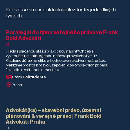
nás během stáže
poznal, jak vypadá
Podívej se na naše aktuální příležitosti v jednotlivých
moderní advokacie v
týmech.
praxi – od
různorodých
právních agend až
po AI a automatizaci.
Paralegal do týmu veřejného práva ve Frank
Co mu stáž dala, co
Bold Advokáti
ho nejvíce překvapilo
a co pro něj bylo
nejtěžší?
Hledáš placenou stáž s praktickou náplní? Chceš si
vyzkoušet unikátní agendu našeho pražského týmu?
Klademe důraz na etiku a hodnotové zakotvení naší práce.
Nabízíme prostor k rozvoji, zapojení do komplexních případů,
flexibilitu a vstřícnou atmosféru.
Frank Bold
Students
Praha
Advokát(ka) – stavební právo, územní
plánování & veřejné právo | Frank Bold
Advokáti Praha