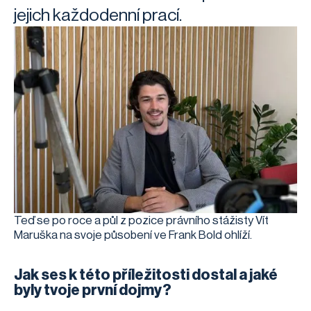
jejich každodenní prací.
Teď se po roce a půl z pozice právního stážisty Vít
Maruška na svoje působení ve Frank Bold ohlíží.
Jak ses k této příležitosti dostal a jaké
byly tvoje první dojmy?