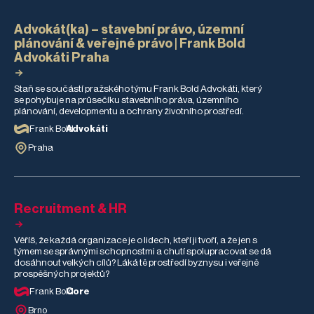
Advokát(ka) – stavební právo, územní
plánování & veřejné právo | Frank Bold
Advokáti Praha
Staň se součástí pražského týmu Frank Bold Advokáti, který
se pohybuje na průsečíku stavebního práva, územního
plánování, developmentu a ochrany životního prostředí.
Frank Bold
Advokáti
Praha
Recruitment & HR
Věříš, že každá organizace je o lidech, kteří ji tvoří, a že jen s
týmem se správnými schopnostmi a chutí spolupracovat se dá
dosáhnout velkých cílů? Láká tě prostředí byznysu i veřejně
prospěšných projektů?
Frank Bold
Core
Brno