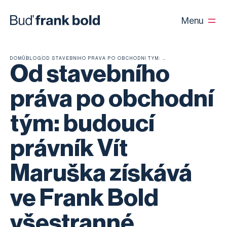
Menu
DOMŮ
BLOG
OD STAVEBNÍHO PRÁVA PO OBCHODNÍ TÝM: BUDOUCÍ PRÁVNÍK VÍT MARUŠKA ZÍSKÁVÁ VE FRANK BOLD VŠESTRANNÉ ZKUŠENOSTI
Od stavebního
práva po obchodní
tým: budoucí
právník Vít
Maruška získává
ve Frank Bold
všestranné