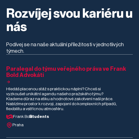
prostředí. Věnoval se
na životy druhých.
rešerším
Rozvíjej svou kariéru u
zaměřeným na
regulaci ohňostrojů v
přírodě nebo
nás
genetické šlechtění
pampelišek. Filip u
nás během stáže
poznal, jak vypadá
Podívej se na naše aktuální příležitosti v jednotlivých
moderní advokacie v
týmech.
praxi – od
různorodých
právních agend až
po AI a automatizaci.
Paralegal do týmu veřejného práva ve Frank
Co mu stáž dala, co
Bold Advokáti
ho nejvíce překvapilo
a co pro něj bylo
nejtěžší?
Hledáš placenou stáž s praktickou náplní? Chceš si
vyzkoušet unikátní agendu našeho pražského týmu?
Klademe důraz na etiku a hodnotové zakotvení naší práce.
Nabízíme prostor k rozvoji, zapojení do komplexních případů,
flexibilitu a vstřícnou atmosféru.
Frank Bold
Students
Praha