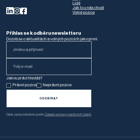
Lidé
Jak to u nás chodí
Volné pozice
Přihlas se k odběru newsletteru
Dozvíš se o aktualitách a volných pozicích jako první.
Jakou práci hledáš?
Právní pozice
Neprávní pozice
Data zpracováváme podle
Zásad ochrany osobních údajů
.