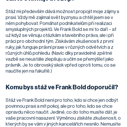
Stáž mi především dává možnost propojit moje zájmy s
praxí. Vždy mě zajímal svět byznysu a chtěl jsem se v
něm pohybovat. Pomáhat podnikatelům při realizaci
smysluplných projektů. Ve Frank Bold se mi to daří – ať
už když se věnuju otázkám stavebního práva, ale i při
práci pro obchodní tým. Získávám zkušenosti z první
ruky, jak funguje právní praxe v různých odvětvích a z
různých úhlů pohledu. (Navíc díky pravidelné zpětné
vazbě se neustále zlepšuju a učím se přemýšlet jako
právník. Je to obrovský skok vpřed oproti tomu, co se
naučíte jen na fakultě.)
Komu bys stáž ve Frank Bold doporučil?
Stáž ve Frank Bold není pro toho, kdo si chce jen odbýt
povinnou praxi a mít pokoj, ale pro toho, kdo se chce
opravdu něco naučit. Jediné, co do toho musíte dát, je
vaše pracovní nasazení. Výměnou získáte zkušenosti, o
kterých by se vám v jiných kancelářích nesnilo. Nemusíte