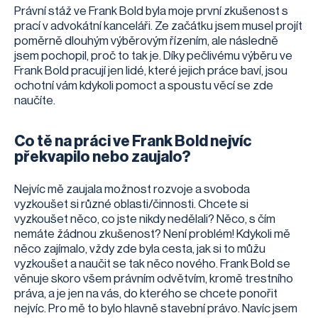
Právní stáž ve Frank Bold byla moje první zkušenost s
prací v advokátní kanceláři. Ze začátku jsem musel projít
poměrně dlouhým výběrovým řízením, ale následně
jsem pochopil, proč to tak je. Díky pečlivému výběru ve
Frank Bold pracují jen lidé, které jejich práce baví, jsou
ochotní vám kdykoli pomoct a spoustu věcí se zde
naučíte.
Co tě na práci ve Frank Bold nejvíc
překvapilo nebo zaujalo?
Nejvíc mě zaujala možnost rozvoje a svoboda
vyzkoušet si různé oblasti/činnosti. Chcete si
vyzkoušet něco, co jste nikdy nedělali? Něco, s čím
nemáte žádnou zkušenost? Není problém! Kdykoli mě
něco zajímalo, vždy zde byla cesta, jak si to můžu
vyzkoušet a naučit se tak něco nového. Frank Bold se
věnuje skoro všem právním odvětvím, kromě trestního
práva, a je jen na vás, do kterého se chcete ponořit
nejvíc. Pro mě to bylo hlavně stavební právo. Navíc jsem