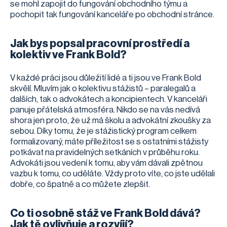
se mohl zapojit do fungování obchodního týmu a
pochopit tak fungování kanceláře po obchodní stránce.
Jak bys popsal pracovní prostředí a
kolektiv ve Frank Bold?
V každé práci jsou důležití lidé a ti jsou ve Frank Bold
skvělí. Mluvím jak o kolektivu stážistů – paralegalů a
dalších, tak o advokátech a koncipientech. V kanceláři
panuje přátelská atmosféra. Nikdo se na vás nedívá
shora jen proto, že už má školu a advokátní zkoušky za
sebou. Díky tomu, že je stážistický program celkem
formalizovaný, máte příležitost se s ostatními stážisty
potkávat na pravidelných setkáních v průběhu roku.
Advokáti jsou vedení k tomu, aby vám dávali zpětnou
vazbu k tomu, co uděláte. Vždy proto víte, co jste udělali
dobře, co špatně a co můžete zlepšit.
Co ti osobně stáž ve Frank Bold dává?
Jak tě ovlivňuje a rozvíjí?