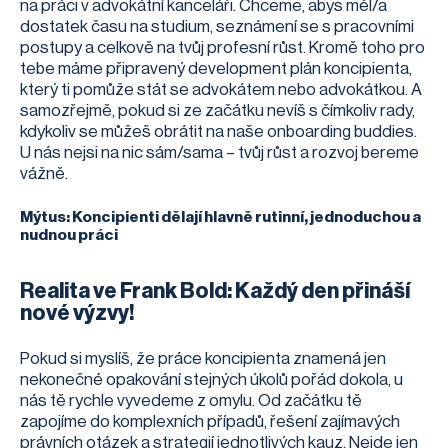
na práci v advokátní kanceláři. Chceme, abys měl/a
dostatek času na studium, seznámení se s pracovními
postupy a celkově na tvůj profesní růst. Kromě toho pro
tebe máme připravený development plán koncipienta,
který ti pomůže stát se advokátem nebo advokátkou. A
samozřejmě, pokud si ze začátku nevíš s čímkoliv rady,
kdykoliv se můžeš obrátit na naše onboarding buddies.
U nás nejsi na nic sám/sama – tvůj růst a rozvoj bereme
vážně.
Mýtus: Koncipienti dělají hlavně rutinní, jednoduchou a
nudnou práci
Realita ve Frank Bold: Každý den přináší
nové výzvy!
Pokud si myslíš, že práce koncipienta znamená jen
nekonečné opakování stejných úkolů pořád dokola, u
nás tě rychle vyvedeme z omylu. Od začátku tě
zapojíme do komplexních případů, řešení zajímavých
právních otázek a strategií jednotlivých kauz. Nejde jen