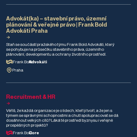
Advokát(ka) – stavební právo, územní
plánování & veřejné právo | Frank Bold
Advokáti Praha
Staň se součástí pražského týmu Frank Bold Advokáti, který
se pohybuje na průsečíku stavebního práva, územního
plánování, developmentu a ochrany životního prostředí.
Frank Bold
Advokáti
Praha
Recruitment & HR
Věříš, že každá organizace je o lidech, kteří ji tvoří, a že jen s
týmem se správnými schopnostmi a chutí spolupracovat se dá
dosáhnout velkých cílů? Láká tě prostředí byznysu i veřejně
prospěšných projektů?
Frank Bold
Core