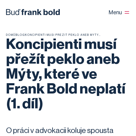
Menu
DOMŮ
BLOG
KONCIPIENTI MUSÍ PŘEŽÍT PEKLO ANEB MÝTY, KTERÉ VE FRANK BOLD NEPLATÍ (1. DÍL)
Koncipienti musí
přežít peklo aneb
Mýty, které ve
Frank Bold neplatí
(1. díl)
O práci v advokacii koluje spousta