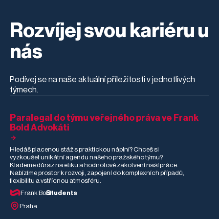
HR praxi dělat?
vědomím, že naše
pití a z
ochranu životního
jednání má dopad
prostředí. Věnoval se
na životy druhých.
rešerším
Rozvíjej svou kariéru u
zaměřeným na
regulaci ohňostrojů v
přírodě nebo
nás
genetické šlechtění
pampelišek. Filip u
nás během stáže
poznal, jak vypadá
Podívej se na naše aktuální příležitosti v jednotlivých
moderní advokacie v
týmech.
praxi – od
různorodých
právních agend až
po AI a automatizaci.
Paralegal do týmu veřejného práva ve Frank
Co mu stáž dala, co
Bold Advokáti
ho nejvíce překvapilo
a co pro něj bylo
nejtěžší?
Hledáš placenou stáž s praktickou náplní? Chceš si
vyzkoušet unikátní agendu našeho pražského týmu?
Klademe důraz na etiku a hodnotové zakotvení naší práce.
Nabízíme prostor k rozvoji, zapojení do komplexních případů,
flexibilitu a vstřícnou atmosféru.
Frank Bold
Students
Praha