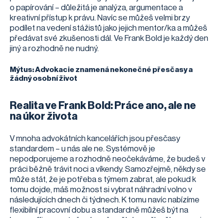
o papírování – důležitá je analýza, argumentace a
kreativní přístup k právu. Navíc se můžeš velmi brzy
podílet na vedení stážistů jako jejich mentor/ka a můžeš
předávat své zkušenosti dál. Ve Frank Bold je každý den
jiný a rozhodně ne nudný.
Mýtus: Advokacie znamená nekonečné přesčasy a
žádný osobní život
Realita ve Frank Bold: Práce ano, ale ne
na úkor života
V mnoha advokátních kancelářích jsou přesčasy
standardem – u nás ale ne. Systémově je
nepodporujeme a rozhodně neočekáváme, že budeš v
práci běžně trávit noci a víkendy. Samozřejmě, někdy se
může stát, že je potřeba s týmem zabrat, ale pokud k
tomu dojde, máš možnost si vybrat náhradní volno v
následujících dnech či týdnech. K tomu navíc nabízíme
flexibilní pracovní dobu a standardně můžeš být na