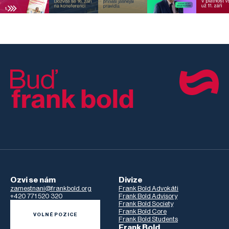
Ozvi se nám
Divize
zamestnani@frankbold.org
Frank Bold Advokáti
+420 771 520 320
Frank Bold Advisory
Frank Bold Society
Frank Bold Core
VOLNÉ POZICE
Frank Bold Students
Frank Bold