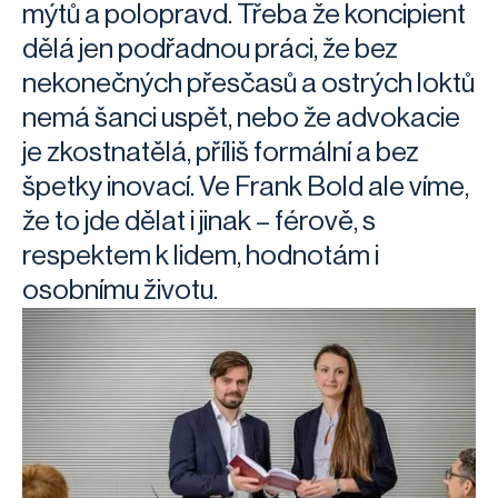
mýtů a polopravd. Třeba že koncipient
dělá jen podřadnou práci, že bez
nekonečných přesčasů a ostrých loktů
nemá šanci uspět, nebo že advokacie
je zkostnatělá, příliš formální a bez
špetky inovací. Ve Frank Bold ale víme,
že to jde dělat i jinak – férově, s
respektem k lidem, hodnotám i
osobnímu životu.