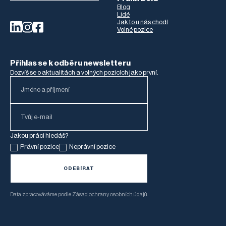
Blog
Lidé
Jak to u nás chodí
Volné pozice
Přihlas se k odběru newsletteru
Dozvíš se o aktualitách a volných pozicích jako první.
Jakou práci hledáš?
Právní pozice
Neprávní pozice
Data zpracováváme podle
Zásad ochrany osobních údajů
.