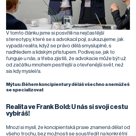
V tomto článku jsme si posvítili na nejčastější
stereotypy, které se s advokacií pojí, a ukazujeme, jak
vypadá realita, když se právo dělá smysluplně, s
nadhledem a lidským přístupem. Podívej se, jak to
funguje u nás, a třeba zjistíš, že advokacie může být už
od začátku mnohem pestřejší a otevřenější svět, než
sis kdy myslel/a.
Mýtus: Během koncipientury děláš všechno a nemůžeš
se specializovat
Realita ve Frank Bold: U nás si svoji cestu
vybíráš!
Mnozí si myslí, že koncipientská praxe znamená dělat od
všeho trochu, bez možnosti se soustředit na konkrétní