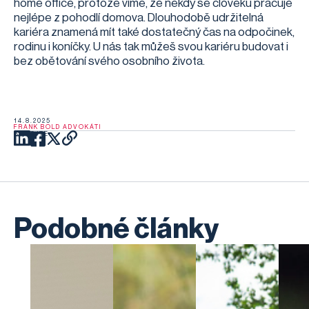
home office, protože víme, že někdy se člověku pracuje
nejlépe z pohodlí domova. Dlouhodobě udržitelná
kariéra znamená mít také dostatečný čas na odpočinek,
rodinu i koníčky. U nás tak můžeš svou kariéru budovat i
bez obětování svého osobního života.
14.8.2025
FRANK BOLD ADVOKÁTI
SDÍLEJTE
Podobné články