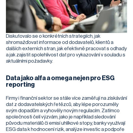
Diskutovalo se o konkrétních strategiích, jak
shromažďovat informace od dodavatelů, klientů a
dalších externích stran, jak efektivně pracovat s odhady
a jak zajistit spolehlivost dat pro vykazování v souladu s
aktuálními požadavky.
Data jako alfa a omega nejen pro ESG
reporting
Firmy i finanční sektor se stále více zaměřují na získávání
dat z dodavatelských řetězců, aby lépe porozuměly
svým dopadům a vyhověly novým regulacím. Zatímco
společnosti čelí výzvám, jako je například sledování
původu materiálů či emisí uhlíkové stopy, banky využívají
ESG data k hodnocení rizik, analýze investic a podpoře