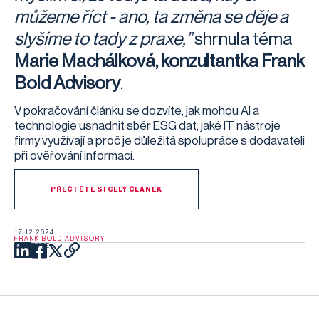
můžeme říct - ano, ta změna se děje a
slyšíme to tady z praxe,”
shrnula téma
Marie Machálková, konzultantka Frank
Bold Advisory
.
V pokračování článku se dozvíte, jak mohou AI a
technologie usnadnit sběr ESG dat, jaké IT nástroje
firmy využívají a proč je důležitá spolupráce s dodavateli
při ověřování informací.
PŘEČTĚTE SI CELÝ ČLÁNEK
17.12.2024
FRANK BOLD ADVISORY
SDÍLEJTE