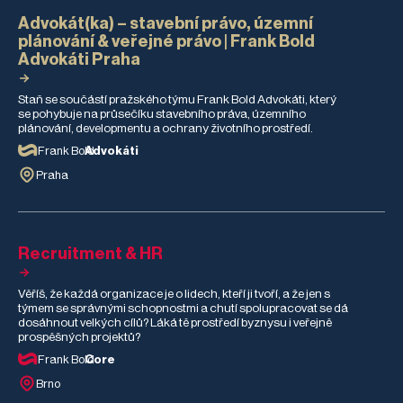
Advokát(ka) – stavební právo, územní
plánování & veřejné právo | Frank Bold
Advokáti Praha
Staň se součástí pražského týmu Frank Bold Advokáti, který
se pohybuje na průsečíku stavebního práva, územního
plánování, developmentu a ochrany životního prostředí.
Frank Bold
Advokáti
Praha
Recruitment & HR
Věříš, že každá organizace je o lidech, kteří ji tvoří, a že jen s
týmem se správnými schopnostmi a chutí spolupracovat se dá
dosáhnout velkých cílů? Láká tě prostředí byznysu i veřejně
prospěšných projektů?
Frank Bold
Core
Brno