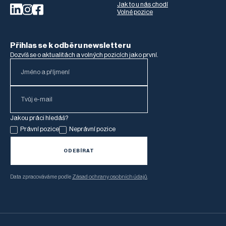
Jak to u nás chodí
Volné pozice
Přihlas se k odběru newsletteru
Dozvíš se o aktualitách a volných pozicích jako první.
Jakou práci hledáš?
Právní pozice
Neprávní pozice
Data zpracováváme podle
Zásad ochrany osobních údajů
.