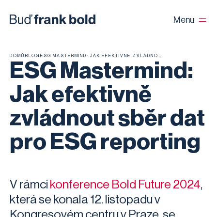
Menu
DOMŮ
BLOG
ESG MASTERMIND: JAK EFEKTIVNĚ ZVLÁDNOUT SBĚR DAT PRO ESG REPORTING
ESG Mastermind:
Jak efektivně
zvládnout sběr dat
pro ESG reporting
V rámci
konference Bold Future 2024
,
která se konala 12. listopadu v
Kongresovém centru v Praze, se