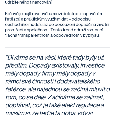
udržitelného financování.
Klíčové je najít rovnováhu mezi detailním mapováním
řetězců a praktickým využitím dat – od popisu
obchodního modelu až po posouzení dopadů na životní
prostředí a společnost. Tento trend odráží rostoucí
tlak na transparentnost a odpovědnost v byznysu.
“Díváme se na věci, které tady byly už
předtím. Dopady existovaly, investice
měly dopady, firmy měly dopady v
rámci své činnosti i dodavatelského
řetězce, ale najednou se začíná mluvit o
tom, co se děje. Začínáme se zajímat,
doptávat, což je také efekt regulace a
myslím si, že teď je ta doba, kdy si