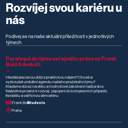
rešerším
Rozvíjej svou kariéru u
zaměřeným na
regulaci ohňostrojů v
přírodě nebo
nás
genetické šlechtění
pampelišek. Filip u
nás během stáže
poznal, jak vypadá
Podívej se na naše aktuální příležitosti v jednotlivých
moderní advokacie v
týmech.
praxi – od
různorodých
právních agend až
po AI a automatizaci.
Paralegal do týmu veřejného práva ve Frank
Co mu stáž dala, co
Bold Advokáti
ho nejvíce překvapilo
a co pro něj bylo
nejtěžší?
Hledáš placenou stáž s praktickou náplní? Chceš si
vyzkoušet unikátní agendu našeho pražského týmu?
Klademe důraz na etiku a hodnotové zakotvení naší práce.
Nabízíme prostor k rozvoji, zapojení do komplexních případů,
flexibilitu a vstřícnou atmosféru.
Frank Bold
Students
Praha