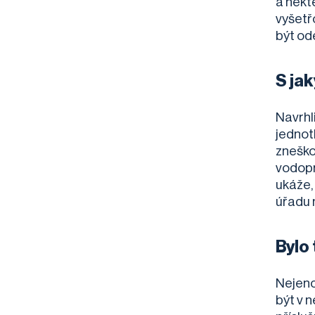
a někt
vyšetř
být od
S ja
Navrhl
jednot
zneško
vodopr
ukáže,
úřadu 
Bylo
Nejeno
být v 