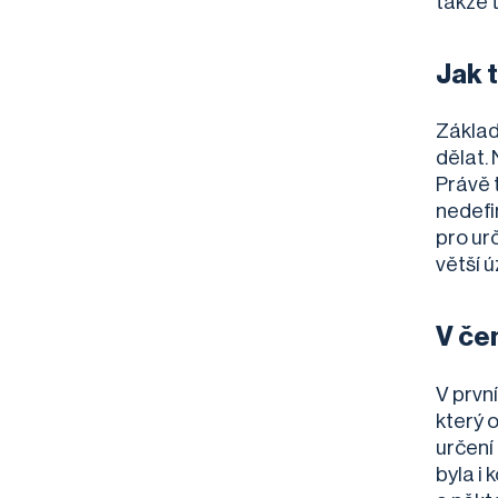
takže 
Jak 
Základ
dělat.
Právě 
nedefi
pro ur
větší ú
V če
V prvn
který 
určení
byla i