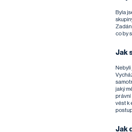
Byla j
skupin
Zadání
co by 
Jak 
Nebyli
Vycház
samotná
jaký m
právní 
vést k 
postup
Jak 