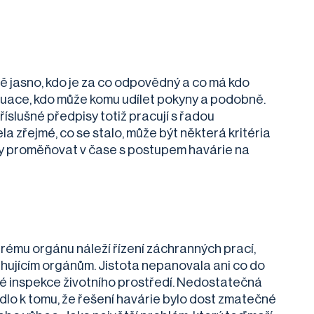
 jasno, kdo je za co odpovědný a co má kdo
ituace, kdo může komu udílet pokyny a podobně.
íslušné předpisy totiž pracují s řadou
la zřejmé, co se stalo, může být některá kritéria
aky proměňovat v čase s postupem havárie na
erému orgánu náleží řízení záchranných prací,
ahujícím orgánům. Jistota nepanovala ani co do
é inspekce životního prostředí. Nedostatečná
dlo k tomu, že řešení havárie bylo dost zmatečné