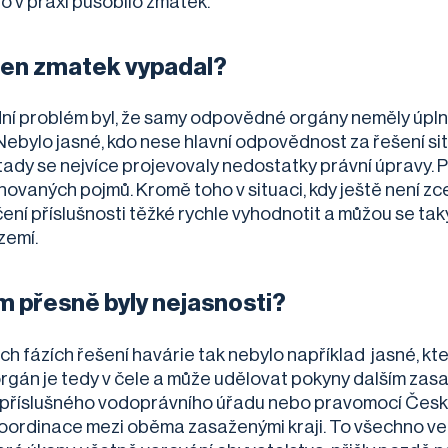
to v praxi působilo zmatek.
ten zmatek vypadal?
ní problém byl, že samy odpovědné orgány neměly úplně
 Nebylo jasné, kdo nese hlavní odpovědnost za řešení s
tady se nejvíce projevovaly nedostatky právní úpravy. Př
novaných pojmů. Kromě toho v situaci, kdy ještě není zce
čení příslušnosti těžké rychle vyhodnotit a můžou se t
zemí.
m přesně byly nejasnosti?
ích fázích řešení havárie tak nebylo například jasné, kt
orgán je tedy v čele a může udělovat pokyny dalším zas
 příslušného vodoprávního úřadu nebo pravomocí Česk
 koordinace mezi oběma zasaženými kraji. To všechno ve