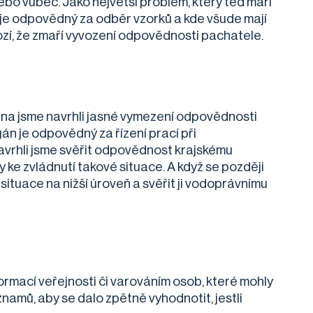
ebo vůbec. Jako největší problém, který teď maří
do je odpovědný za odběr vzorků a kde všude mají
ozí, že zmaří vyvození odpovědnosti pachatele.
ména jsme navrhli jasné vymezení odpovědnosti
án je odpovědný za řízení prací při
navrhli jsme svěřit odpovědnost krajskému
ke zvládnutí takové situace. A když se později
situace na nižší úroveň a svěřit ji vodoprávnímu
ormací veřejnosti či varováním osob, které mohly
znamů, aby se dalo zpětně vyhodnotit, jestli