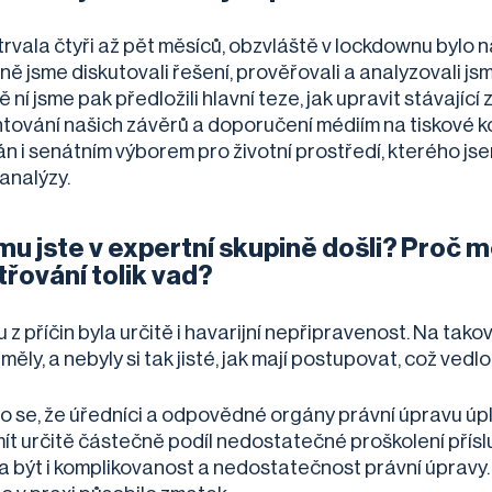
rvala čtyři až pět měsíců, obzvláště v lockdownu bylo ná
ně jsme diskutovali řešení, prověřovali a analyzovali js
 ní jsme pak předložili hlavní teze, jak upravit stávají
tování našich závěrů a doporučení médiím na tiskové k
án i senátním výborem pro životní prostředí, kterého js
 analýzy.
mu jste v expertní skupině došli? Proč m
třování tolik vad?
z příčin byla určitě i havarijní nepřipravenost. Na tako
 měly, a nebyly si tak jisté, jak mají postupovat, což ve
o se, že úředníci a odpovědné orgány právní úpravu úpln
ít určitě částečně podíl nedostatečné proškolení přís
a být i komplikovanost a nedostatečnost právní úpravy