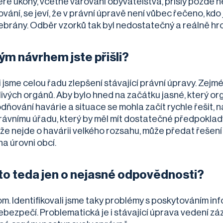
eré úkony, včetně varování obyvatelstva, přišly pozdě n
ování, se jeví, že v právní úpravě není vůbec řečeno, k
ebrány. Odběr vzorků tak byl nedostatečný a reálně hr
kým návrhem jste přišli?
i jsme celou řadu zlepšení stávající právní úpravy. Zej
livých orgánů. Aby bylo hned na začátku jasné, který org
dňování havárie a situace se mohla začít rychle řešit, 
ávnímu úřadu, který by měl mít dostatečné předpoklady 
 že nejde o havárii velkého rozsahu, může předat řešení 
na úrovni obcí.
 to teda jen o nejasné odpovědnosti?
m. Identifikovali jsme taky problémy s poskytováním inf
nebezpečí. Problematická je i stávající úprava vedení zá