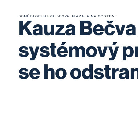
DOMŮ
BLOG
KAUZA BEČVA UKÁZALA NA SYSTÉMOVÝ PROBLÉM. SNAŽÍME SE HO ODSTRANIT
Kauza Bečva 
systémový p
se ho odstran