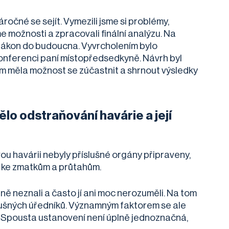
ročné se sejít. Vymezili jsme si problémy,
me možnosti a zpracovali finální analýzu. Na
cí zákon do budoucna. Vyvrcholením bylo
onferenci paní místopředsedkyně. Návrh byl
em měla možnost se zúčastnit a shrnout výsledky
ělo odstraňování havárie a její
vou havárii nebyly příslušné orgány připraveny,
dlo ke zmatkům a průtahům.
ě neznali a často jí ani moc nerozuměli. Na tom
lušných úředníků. Významným faktorem se ale
. Spousta ustanovení není úplně jednoznačná,