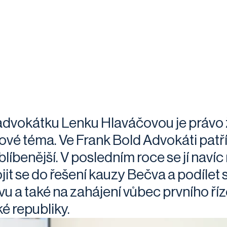
advokátku Lenku Hlaváčovou je právo ž
ové téma. Ve Frank Bold Advokáti patří p
líbenější. V posledním roce se jí navíc 
jit se do řešení kauzy Bečva a podílet
vu a také na zahájení vůbec prvního říze
é republiky.