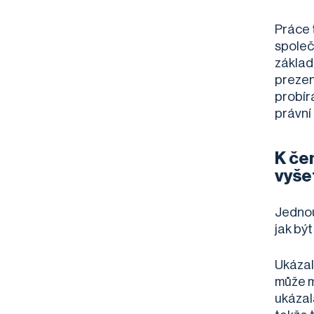
Práce t
společ
základě
prezen
probír
právní
K če
vyše
Jednou 
jak být
Ukázal
může m
ukázal