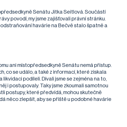
topředsedkyně Senátu Jitka Seitlová. Součástí
ávy povodí, my jsme zajišťovali právní stránku.
a odstraňování havárie na Bečvě stalo špatně a
k tomu ani místopředsedkyně Senátu nemá přístup.
 co se událo, a také z informací, které získala
ikvidaci podíleli. Dívali jsme se zejména na to,
e něj i postupovaly. Taky jsme zkoumali samotnou
estli postupy, které předvídá, mohou skutečně
k dá něco zlepšit, aby se příště u podobné havárie