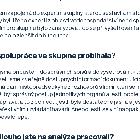
sem zapojená do expertní skupiny, kterou sestavila mís
y byli třeba experti z oblasti vodohospodářství nebo spr
m pro skupinu bylo zanalyzovat, co se při vyšetřování 
se dalo zlepšit do budoucna.
spolupráce ve skupině probíhala?
 jsme připuštěni do správních spisů a do vyšetřování, 
eli jsme z veřejně dostupných informací dokumentujících,
 paní místopředsedkyně z rozhovorů s lidmi, kteří se na l
ěl být správný postup jednotlivých orgánů a jestli podl
úpravu, a to z pohledu, jestli byla dostatečně jasná a j
efektivnímu zvládání havárií. Anebo jestli se v ní naopa
ovalo lépe.
dlouho jste na analýze pracovali?