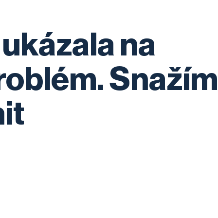
ukázala na
roblém. Snaží
it