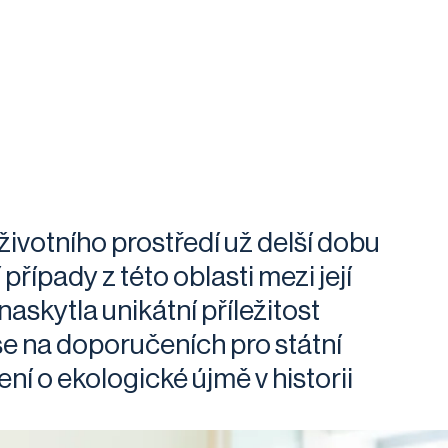
ivotního prostředí už delší dobu
řípady z této oblasti mezi její
naskytla unikátní příležitost
 se na doporučeních pro státní
ní o ekologické újmě v historii