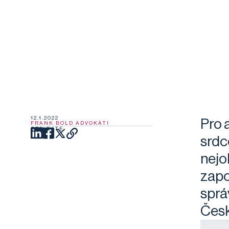
12.1.2022
Pro 
FRANK BOLD ADVOKÁTI
SDÍLEJTE
srdc
nejob
zapo
sprá
Česk