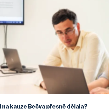
si na kauze Bečva přesně dělala?