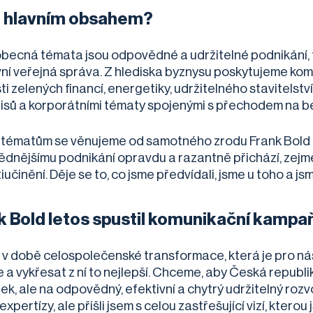
e hlavním obsahem?
becná témata jsou odpovědné a udržitelné podnikání, 
vní veřejná správa. Z hlediska byznysu poskytujeme kom
ti zelených financí, energetiky, udržitelného stavitelst
isů a korporátními tématy spojenými s přechodem na b
tématům se věnujeme od samotného zrodu Frank Bold a
dnějšímu podnikání opravdu a razantně přichází, zejmén
učinění. Děje se to, co jsme předvídali, jsme u toho a j
k Bold letos spustil komunikační kampaň
 v době celospolečenské transformace, která je pro nás
e a vykřesat z ní to nejlepší. Chceme, aby Česká republ
ek, ale na odpovědný, efektivní a chytrý udržitelný roz
expertízy, ale přišli jsem s celou zastřešující vizí, kterou