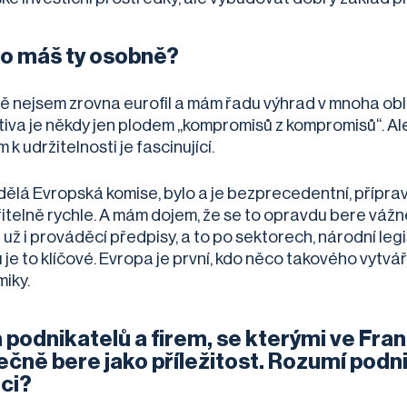
to máš ty osobně?
 nejsem zrovna eurofil a mám řadu výhrad v mnoha obl
ativa je někdy jen plodem „kompromisů z kompromisů“. A
k udržitelnosti je fascinující.
 dělá Evropská komise, bylo a je bezprecedentní, přípra
itelně rychle. A mám dojem, že se to opravdu bere vážn
 už i prováděcí předpisy, a to po sektorech, národní leg
 je to klíčové. Evropa je první, kdo něco takového vytváří
iky.
 podnikatelů a firem, se kterými ve Fra
ečně bere jako příležitost. Rozumí podni
ici?