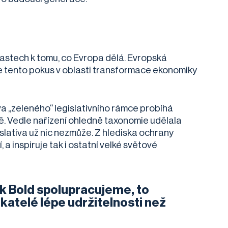
astech k tomu, co Evropa dělá. Evropská
le tento pokus v oblasti transformace ekonomiky
va „zeleného“ legislativního rámce probíhá
ě. Vedle nařízení ohledně taxonomie udělala
islativa už nic nezmůže. Z hlediska ochrany
, a inspiruje tak i ostatní velké světové
nk Bold spolupracujeme, to
katelé lépe udržitelnosti než