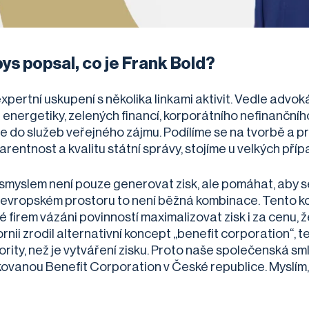
bys popsal, co je Frank Bold?
xpertní uskupení s několika linkami aktivit. Vedle advo
i energetiky, zelených financí, korporátního nefinanční
 do služeb veřejného zájmu. Podílíme se na tvorbě a pros
arentnost a kvalitu státní správy, stojíme u velkých pří
smyslem není pouze generovat zisk, ale pomáhat, aby se 
evropském prostoru to není běžná kombinace. Tento kon
é firem vázáni povinností maximalizovat zisk i za cenu, ž
ornii zrodil alternativní koncept „benefit corporation“, 
iority, než je vytváření zisku. Proto naše společenská sm
ikovanou Benefit Corporation v České republice. Myslím