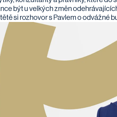
ance být u velkých změn odehrávajícíc
tětě si rozhovor s Pavlem o odvážné b