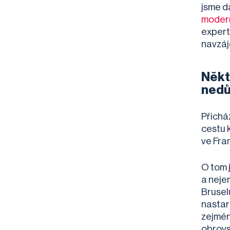
jsme da
modern
expert
navzá
Někte
nedův
Přichá
cestu 
ve Fra
O tom j
a neje
Brusel
nastar
zejmén
obrovs