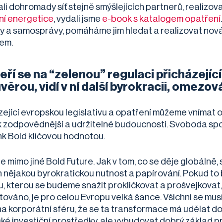
li dohromady síť stejně smýšlejících partnerů, realizova
í energetice
, vydali jsme
e-book s katalogem opatření
y a samosprávy, pomáháme jim hledat a realizovat nová ř
jem.
ří se na “zelenou” regulaci přicházející
ěrou, vidí v ní další byrokracii, omezován
zející evropskou legislativu a opatření můžeme vnímat 
k zodpovědnější a udržitelné budoucnosti. Svoboda sp
nk Bold klíčovou hodnotou.
e mimo jiné Bold Future. Jak v tom, co se děje globálně, 
n nějakou byrokratickou nutnost a papírování. Pokud to 
u, kterou se budeme snažit prokličkovat a prošvejkovat
továno, je pro celou Evropu velká šance. Všichni se mu
a korporátní sféru, že se ta transformace má udělat dob
ké investiční prostředky, ale vybudovat dobrý základ 