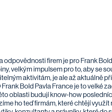
 odpovědnosti firem je pro Frank Bold
iny, velkým impulsem pro to, aby se s
itelným aktivitám, je ale až aktuálně př
Frank Bold Pavla France je to velké za
 této oblasti budují know-how posledníc
íme ho teď firmám, které chtějí využít n
ytiky, konzultanty a právníky, které do