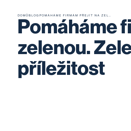
DOMŮ
BLOG
POMÁHÁME FIRMÁM PŘEJÍT NA ZELENOU. ZELENÁ ZMĚNA JE PŘÍLEŽITOST
Pomáháme fi
zelenou. Zel
příležitost