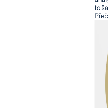
to š
Přeč