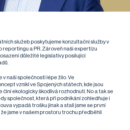
kátních služeb poskytujeme konzultační služby v
ho reportingu a PR. Zároveň naši expertízu
azení důležité legislativy posilující
padů.
v naší společnosti lépe žilo. Ve
cept vznikl ve Spojených státech, kde jsou
e činí ekologicky škodlivá rozhodnutí. No a tak se
tedy společnost, která při podnikání zohledňuje i
louva vypadá trošku jinak a stali jsme se první
, že jsme v našem prostoru trochu předběhli