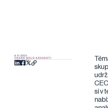
4.11.2021
Téma
FRANK BOLD ADVOKÁTI
SDÍLEJTE
skup
udrž
CEO 
si v
nabíz
anal