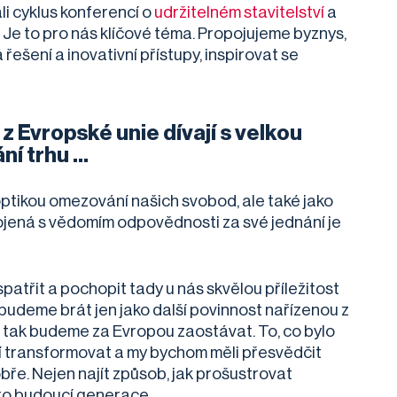
li cyklus konferencí o
udržitelném stavitelství
a
. Je to pro nás klíčové téma. Propojujeme byznys,
ešení a inovativní přístupy, inspirovat se
 z Evropské unie dívají s velkou
í trhu ...
optikou omezování našich svobod, ale také jako
ojená s vědomím odpovědnosti za své jednání je
spatřit a pochopit tady u nás skvělou příležitost
budeme brát jen jako další povinnost nařízenou z
, tak budeme za Evropou zaostávat. To, co bylo
sí transformovat a my bychom měli přesvědčit
ře. Nejen najít způsob, jak prošustrovat
pro budoucí generace.