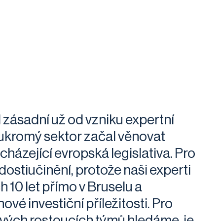
 zásadní už od vzniku expertní
oukromý sektor začal věnovat
icházející evropská legislativa. Pro
dostiučinění, protože naši experti
h 10 let přímo v Bruselu a
ové investiční příležitosti. Pro
 svých rostoucích týmů hledáme, je