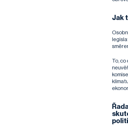
Jak 
Osobně
legisl
směrem 
To, co
neuvěř
komise
klimatu
ekonom
Řada
skut
polit