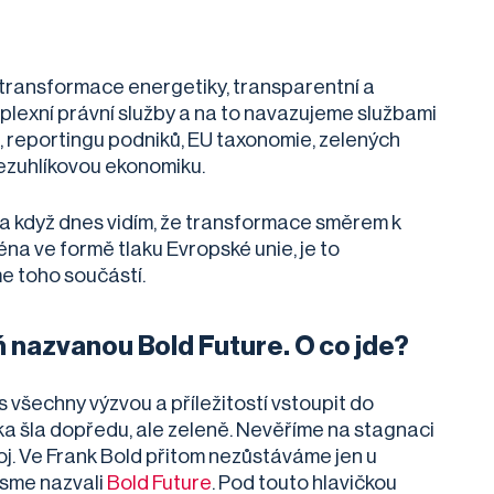
transformace energetiky, transparentní a
plexní právní služby a na to navazujeme službami
ví, reportingu podniků, EU taxonomie, zelených
ezuhlíkovou ekonomiku.
 když dnes vidím, že transformace směrem k
a ve formě tlaku Evropské unie, je to
sme toho součástí.
 nazvanou Bold Future. O co jde?
 všechny výzvou a příležitostí vstoupit do
ika šla dopředu, ale zeleně. Nevěříme na stagnaci
voj. Ve Frank Bold přitom nezůstáváme jen u
 jsme nazvali
Bold Future
. Pod touto hlavičkou