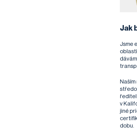
Jak 
Jsme e
oblast
dáváme
transp
Naším 
středo
ředitel
v Kalif
jiné pr
certif
dobu.