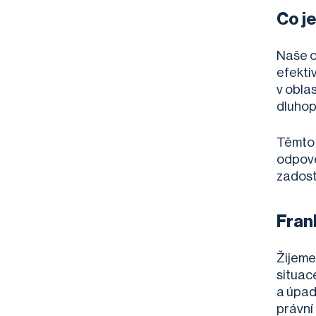
Co j
Naše o
efekti
v oblas
dluhop
Těmto 
odpově
zadosti
Fran
Žijeme
situac
a úpad
právní 