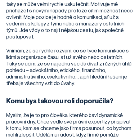
taky se může velmi rychle uskutečnit. Motivuje mě
přicházet s novými nápady, protože cítím možnost něco
ovlivnit. Moje pozice je hodně o komunikaci, ať už s
vedením, s kolegy z týmu nebo s manažery ostatních
týmů. Jde vždy o to najít nějakou cestu, jak společně
postupovat.
Vnímám, že se rychle rozvíjím, co se týče komunikace s
lidmi a organizace času, ať už svého nebo ostatních.
Taky se učím, že se na jednu věc dá dívat z různých úhlů
pohledu – advokátního, etického, finančního,
administrativního, exekutivního… a při hledání řešení je
třeba je všechny vzít do úvahy.
Komu bys takovou roli doporučila?
Myslím, že je to pro člověka, kterého baví dynamické
pracovní dny. Chce vedle své právní expertízy přispívat
k tomu, kam se chceme jako firma posunout, co bychom
mohli zlepšit. Udělá mu radost, když firmě pomůže