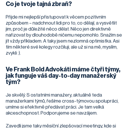
Co je tvoje tajná zbraň?
Přijde mi nejlepší přistupovat k věcem pozitivním
způsobem – nadchnout lidi pro to, co dělají, a vysvětlit
jim, proč je důležité něco dělat. Něco jen direktivně
nařizovat by dlouhodobě ničemu nepomohlo. Snažím se
jít vždy příkladem. A taky jsem nezlomná optimistka. Asi
tím některé své kolegy rozčiluji, ale už si na mě, myslím,
zvykli :).
Ve Frank Bold Advokáti máme čtyři týmy,
jak funguje váš day-to-day manažerský
tým?
Je skvělý. S ostatními manažery, aktuálně teda
manažerkami týmů, řešíme cross-týmovou spolupráci,
umíme si efektivně předávat práci. Je tam velká
akceschopnost. Podporujeme se navzájem.
Zavedli jsme taky měsíční zlepšovací meetingy, kde si