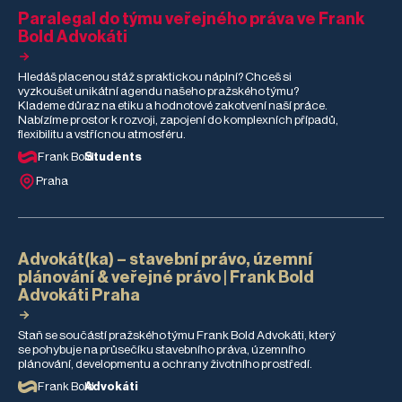
po AI a automatizaci.
Paralegal do týmu veřejného práva ve Frank
Co mu stáž dala, co
Bold Advokáti
ho nejvíce překvapilo
a co pro něj bylo
nejtěžší?
Hledáš placenou stáž s praktickou náplní? Chceš si
vyzkoušet unikátní agendu našeho pražského týmu?
Klademe důraz na etiku a hodnotové zakotvení naší práce.
Nabízíme prostor k rozvoji, zapojení do komplexních případů,
flexibilitu a vstřícnou atmosféru.
Frank Bold
Students
Praha
Advokát(ka) – stavební právo, územní
plánování & veřejné právo | Frank Bold
Advokáti Praha
Staň se součástí pražského týmu Frank Bold Advokáti, který
se pohybuje na průsečíku stavebního práva, územního
plánování, developmentu a ochrany životního prostředí.
Frank Bold
Advokáti