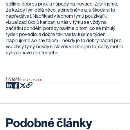
sdílíme dobrou praxi a nápady na inovace. Zjistili jsme,
že každý tým dělá něco jedinečného a je škoda si to
nepředávat. Například v jednom týmu používají k
vizualizaci úkolů kanban, u nás v týmu se vždy na
začátku pondělní porady bavíme o tom, co se minulý
týden povedlo, a dobře tak nastartujeme týden.
Inspirujeme se navzájem – někdy je to dobrý nápad pro
všechny týmy, někdy si člověk vezme jen to, co by mohlo
být zajímavé pro ten jeho.
5.6.2023
FRANK BOLD ADVOKÁTI
SDÍLEJTE
Podobné články