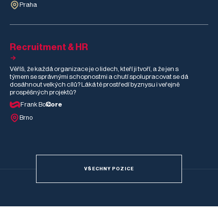
Praha
Recruitment & HR
Věříš, že každá organizace je o lidech, kteří ji tvoří, a že jen s
týmem se správnými schopnostmi a chutí spolupracovat se dá
dosáhnout velkých cílů? Láká tě prostředí byznysu i veřejně
prospěšných projektů?
Frank Bold
Core
Brno
VŠECHNY POZICE