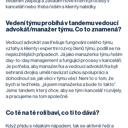
vedením zlepšuji a zavádím nové interní procesy v
kanceláři nebo třeba řeším s klienty nabídky.
Vedení týmu probíhá v tandemu vedoucí
advokát/manažer týmu. Co to znamená?
Vedoucí advokát zastřešuje fungování celého týmu,
vztahy s klienty i expertní rozvoj členů týmu, podílí se na
nejsložitějších případech. Já jako manažerka týmu řeším
day-to-day management a fungující procesy v kanceláři.
Je potřeba, aby manažer/ka a vedoucí advokát/ka byli
sehraná dvojka, uměli navázat úzkou spolupráci a
dohodnout se, jak věci v týmu vést. Není to o tom, že
bych si teď řekla: „já jsem manažerka a bude to takto”.
Jsme tandem, který chce, aby se tým i kancelář rozvíjely,
a pracujeme na tom společně.
Co tě na té roli baví, co ti to dává?
Když přijdu s nějakým nápadem, tak se aktivně řeší a