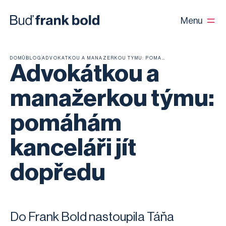
Menu
DOMŮ
BLOG
ADVOKÁTKOU A MANAŽERKOU TÝMU: POMÁHÁM KANCELÁŘI JÍT DOPŘEDU
Advokátkou a
manažerkou týmu:
pomáhám
kanceláři jít
dopředu
Do Frank Bold nastoupila Táňa