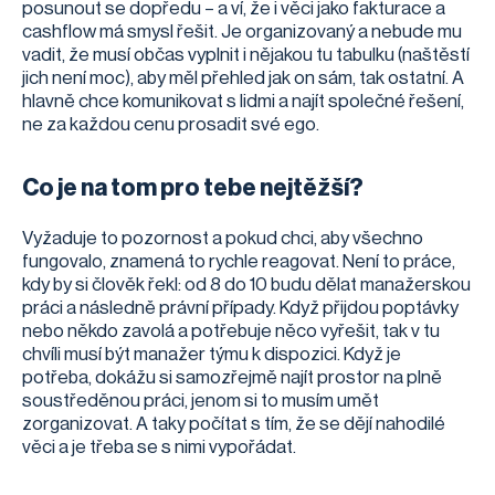
posunout se dopředu – a ví, že i věci jako fakturace a
cashflow má smysl řešit. Je organizovaný a nebude mu
vadit, že musí občas vyplnit i nějakou tu tabulku (naštěstí
jich není moc), aby měl přehled jak on sám, tak ostatní. A
hlavně chce komunikovat s lidmi a najít společné řešení,
ne za každou cenu prosadit své ego.
Co je na tom pro tebe nejtěžší?
Vyžaduje to pozornost a pokud chci, aby všechno
fungovalo, znamená to rychle reagovat. Není to práce,
kdy by si člověk řekl: od 8 do 10 budu dělat manažerskou
práci a následně právní případy. Když přijdou poptávky
nebo někdo zavolá a potřebuje něco vyřešit, tak v tu
chvíli musí být manažer týmu k dispozici. Když je
potřeba, dokážu si samozřejmě najít prostor na plně
soustředěnou práci, jenom si to musím umět
zorganizovat. A taky počítat s tím, že se dějí nahodilé
věci a je třeba se s nimi vypořádat.