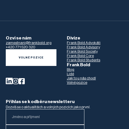
Ozvi se nám
Divize
zamestnani@frankbold.org
Frank Bold Advokáti
+420 771 520 320
Frank Bold Advisory
Frank Bold Society
Frank Bold Core
VOLNÉ POZICE
Frank Bold Students
Frank Bold
Blog
Lidé
Jak to u nás chodí
Volné pozice
Přihlas se k odběru newsletteru
Dozvíš se o aktualitách a volných pozicích jako první.