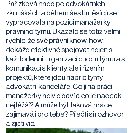
Pařízková hned po advokátních
zkouškách a během šesti měsíců se
vypracovala na pozici manažerky
právního týmu. Ukázalo se totiž velmi
rychle, že své právní know-how
dokáže efektivně spojovat nejen s
každodenní organizací chodu týmu a s
komunikací s klienty, ale i řízením
projektů, které jdou napříč týmy
advokátní kanceláře. Co ji na práci
manažerky nejvíc baví a co je naopak
nejtěžší? A může být taková práce
zajímavá i pro tebe? Přečti si rozhovor
a zjisti víc.