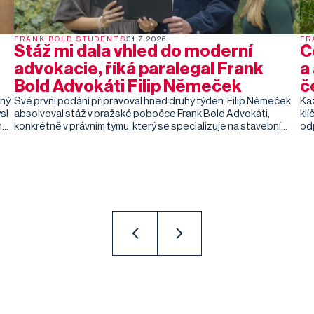
FRANK BOLD STUDENTS
31.7.2026
FR
Stáž mi dala vhled do moderní
C
advokacie, říká paralegal Frank
a
Bold Advokáti Filip Němeček
č
iný
Své první podání připravoval hned druhý týden. Filip Němeček
Ka
sl
absolvoval stáž v pražské pobočce Frank Bold Advokáti,
kl
hat
konkrétně v právním týmu, který se specializuje na stavební
odp
právo, územní plánování a ochranu životního prostředí. Věnoval
ne
se rešerším zaměřeným na regulaci ohňostrojů v přírodě nebo
př
genetické šlechtění pampelišek. Filip u nás během stáže
má
poznal, jak vypadá moderní advokacie v praxi – od různorodých
právních agend až po AI a automatizaci. Co mu stáž dala, co ho
nejvíce překvapilo a co pro něj bylo nejtěžší?