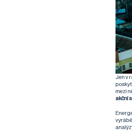
Jen v 
poskyt
mezi n
akční 
Energe
vyrábě
analýz