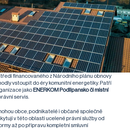
středí financovaného z Národního plánu obnovy
odly vstoupit do éry komunitní energetiky. Patří
organizace jako
ENERKOM Podlipansko či místní
rávní servis.
 mohou obce, podnikatelé i občané společně
kytují v této oblasti ucelené právní služby od
formy až po přípravu kompletní smluvní