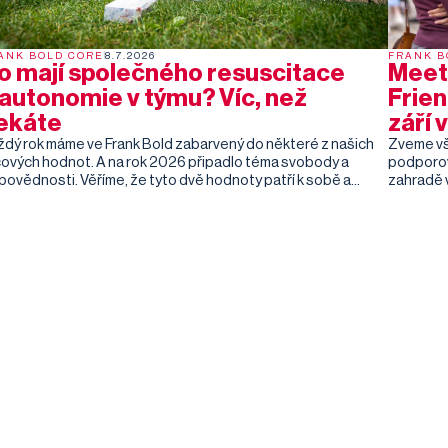
ANK BOLD CORE
8.7.2026
FRANK B
o mají společného resuscitace
Meet 
 autonomie v týmu? Víc, než
Frien
ekáte
září 
ždý rok máme ve Frank Bold zabarvený do některé z našich
Zveme vše
íčových hodnot. A na rok 2026 připadlo téma svobody a
podporov
ovědnosti. Věříme, že tyto dvě hodnoty patří k sobě a
zahradě 
můžou být jedna bez druhé. Protože skutečná svoboda
které jst
ichází s převzetím odpovědnosti a vědomím, že naše jednání
dobrého jí
 dopad na životy druhých.