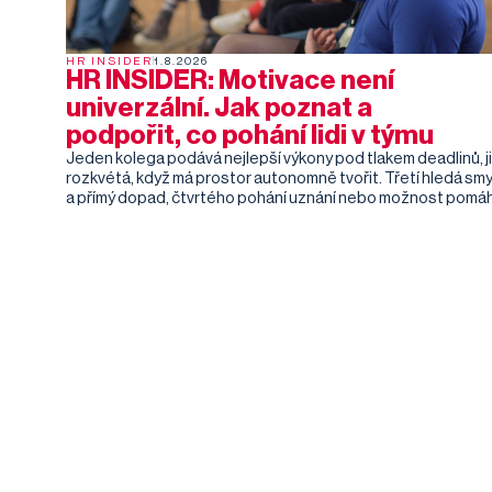
HR INSIDER
1.8.2026
HR INSIDER: Motivace není
univerzální. Jak poznat a
podpořit, co pohání lidi v týmu
Jeden kolega podává nejlepší výkony pod tlakem deadlinů, j
rozkvétá, když má prostor autonomně tvořit. Třetí hledá smy
a přímý dopad, čtvrtého pohání uznání nebo možnost pomá
ostatním. Jak ale tyto rozdíly poznat – a co s nimi v HR praxi
dělat?