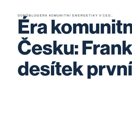
DOMŮ
BLOG
ÉRA KOMUNITNÍ ENERGETIKY V ČESKU: FRANK BOLD STÁL U ZRODU DESÍTEK PRVNÍCH KOMUNIT
Éra komunitn
Česku: Frank 
desítek prvn