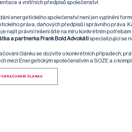
ntace a vnitřních předpisů společenství.
dání energetického společenství není jen vyplnění for
tického práva, daňových předpisů i správního práva. K
je najít právní řešení šité na míru konkrétním potřebám 
tka a partnerka Frank Bold Advokáti
specializující se 
ačování článku se dozvíte o konkrétních případech, pr
ech mezi Energetickým společenstvím a SOZE a o kompl
POKRAČOVÁNÍ ČLÁNKU