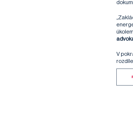
dokume
„Zaklá
energe
úkolem 
advoká
V pokr
rozdíl