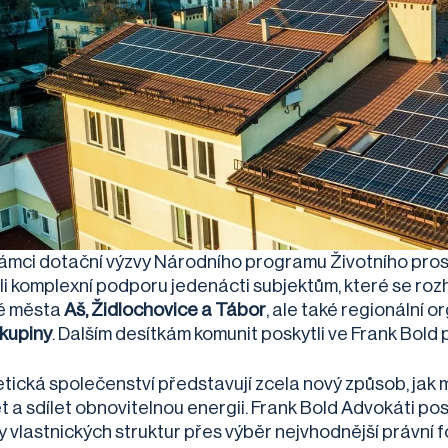
rámci dotační výzvy Národního programu Životního pro
li komplexní podporu jedenácti subjektům, které se rozh
ě města
Aš, Židlochovice a Tábor
, ale také regionální 
skupiny
. Dalším desítkám komunit poskytli ve Frank Bold p
tická společenství představují zcela nový způsob, jak
t a sdílet obnovitelnou energii. Frank Bold Advokáti pos
y vlastnických struktur přes výběr nejvhodnější právní 