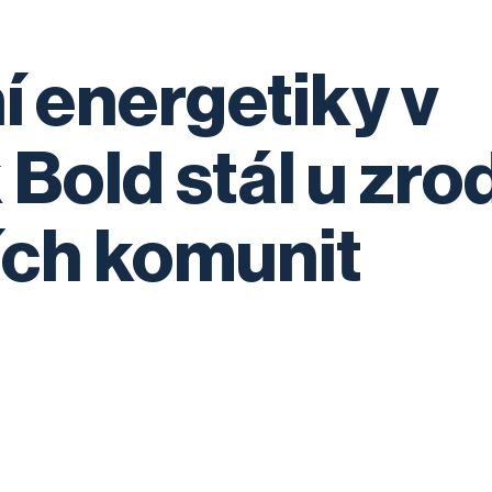
í energetiky v
Bold stál u zro
ích komunit