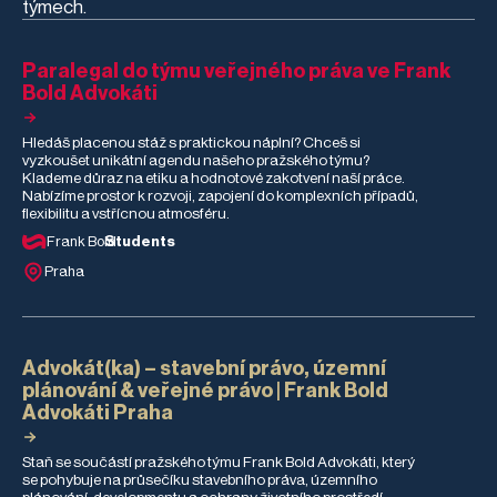
týmech.
praxi – od
různorodých
právních agend až
po AI a automatizaci.
Paralegal do týmu veřejného práva ve Frank
Co mu stáž dala, co
Bold Advokáti
ho nejvíce překvapilo
a co pro něj bylo
nejtěžší?
Hledáš placenou stáž s praktickou náplní? Chceš si
vyzkoušet unikátní agendu našeho pražského týmu?
Klademe důraz na etiku a hodnotové zakotvení naší práce.
Nabízíme prostor k rozvoji, zapojení do komplexních případů,
flexibilitu a vstřícnou atmosféru.
Frank Bold
Students
Praha
Advokát(ka) – stavební právo, územní
plánování & veřejné právo | Frank Bold
Advokáti Praha
Staň se součástí pražského týmu Frank Bold Advokáti, který
se pohybuje na průsečíku stavebního práva, územního