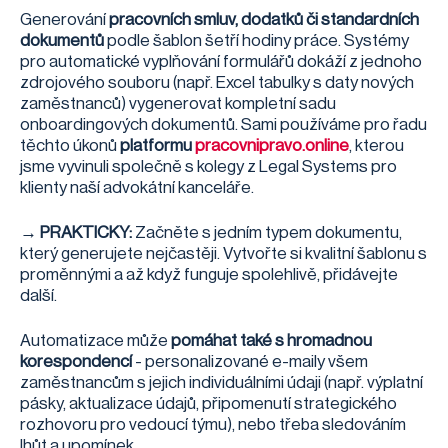
Generování
pracovních smluv, dodatků či standardních
dokumentů
podle šablon šetří hodiny práce. Systémy
pro automatické vyplňování formulářů dokáží z jednoho
zdrojového souboru (např. Excel tabulky s daty nových
zaměstnanců) vygenerovat kompletní sadu
onboardingových dokumentů. Sami používáme pro řadu
těchto úkonů
platformu
pracovnipravo.online
, kterou
jsme vyvinuli společně s kolegy z Legal Systems pro
klienty naší advokátní kanceláře.
→ PRAKTICKY:
Začněte s jedním typem dokumentu,
který generujete nejčastěji. Vytvořte si kvalitní šablonu s
proměnnými a až když funguje spolehlivě, přidávejte
další.
Automatizace může
pomáhat také s hromadnou
korespondencí
- personalizované e-maily všem
zaměstnancům s jejich individuálními údaji (např. výplatní
pásky, aktualizace údajů, připomenutí strategického
rozhovoru pro vedoucí týmu), nebo třeba sledováním
lhůt a upomínek.