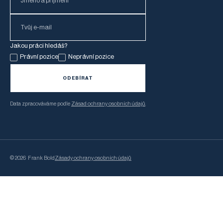
Jakou práci hledáš?
Právní pozice
Neprávní pozice
Data zpracováváme podle
Zásad ochrany osobních údajů
.
©
2026
Frank Bold
Zásady ochrany osobních údajů