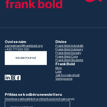
Ozvi se nám
Divize
zamestnani@frankbold.org
Frank Bold Advokáti
+420 771 520 320
Frank Bold Advisory
Frank Bold Society
Frank Bold Core
VOLNÉ POZICE
Frank Bold Students
Frank Bold
Blog
Lidé
Jak to u nás chodí
Volné pozice
Přihlas se k odběru newsletteru
Dozvíš se o aktualitách a volných pozicích jako první.