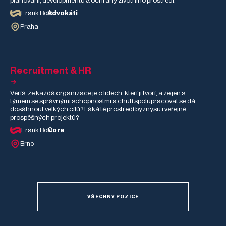
plánování, developmentu a ochrany životního prostředí.
Frank Bold
Advokáti
Praha
Recruitment & HR
Věříš, že každá organizace je o lidech, kteří ji tvoří, a že jen s
týmem se správnými schopnostmi a chutí spolupracovat se dá
dosáhnout velkých cílů? Láká tě prostředí byznysu i veřejně
prospěšných projektů?
Frank Bold
Core
Brno
VŠECHNY POZICE