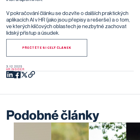
V pokračování článku se dozvíte o dalších praktických
aplikacích AI v HR (jako jsou přepisy a rešerše) a o tom,
ve kterých klíčových oblastech je nezbytné zachovat
lidský přístup a úsudek.
PŘEČTĚTE SI CELÝ ČLÁNEK
3.12.2025
HR INSIDER
SDÍLEJTE
Podobné články