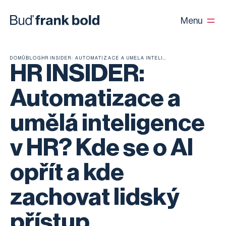
Menu
DOMŮ
BLOG
HR INSIDER: AUTOMATIZACE A UMĚLÁ INTELIGENCE V HR? KDE SE O AI OPŘÍT A KDE ZACHOVAT LIDSKÝ PŘÍSTUP
HR INSIDER:
Automatizace a
umělá inteligence
v HR? Kde se o AI
opřít a kde
zachovat lidský
přístup